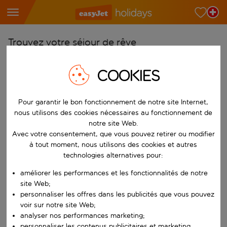
Trouvez votre séjour de rêve
À partir de
COOKIES
Choisissez votre aéroport
Commencez à taper pour la saisie automatique. Lorsque les résultats 
Vers
Pour garantir le bon fonctionnement de notre site Internet,
nous utilisons des cookies nécessaires au fonctionnement de
Choisissez votre destination
notre site Web.
Commencez à taper pour la saisie automatique. Lorsque les résultats 
Avec votre consentement, que vous pouvez retirer ou modifier
Quand
à tout moment, nous utilisons des cookies et autres
Choisissez vos dates
technologies alternatives pour:
Choisissez une date de départ et une date de retour.
Qui
améliorer les performances et les fonctionnalités de notre
site Web;
personnaliser les offres dans les publicités que vous pouvez
voir sur notre site Web;
analyser nos performances marketing;
Rechercher
personnaliser les contenus publicitaires et marketing