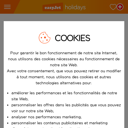
Trouvez votre séjour de rêve
COOKIES
À partir de
Choisissez votre aéroport
Pour garantir le bon fonctionnement de notre site Internet,
Commencez à taper pour la saisie automatique. Lorsque les résultats 
Vers
nous utilisons des cookies nécessaires au fonctionnement de
Choisissez votre destination
notre site Web.
Avec votre consentement, que vous pouvez retirer ou modifier
Commencez à taper pour la saisie automatique. Lorsque les résultats 
Quand
à tout moment, nous utilisons des cookies et autres
technologies alternatives pour:
Choisissez vos dates
Choisissez une date de départ et une date de retour.
améliorer les performances et les fonctionnalités de notre
Qui
site Web;
personnaliser les offres dans les publicités que vous pouvez
voir sur notre site Web;
analyser nos performances marketing;
Rechercher
personnaliser les contenus publicitaires et marketing