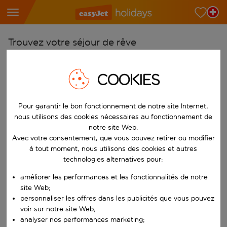
Trouvez votre séjour de rêve
À partir de
COOKIES
Choisissez votre aéroport
Commencez à taper pour la saisie automatique. Lorsque les résultats 
Vers
Pour garantir le bon fonctionnement de notre site Internet,
Choisissez votre destination
nous utilisons des cookies nécessaires au fonctionnement de
notre site Web.
Commencez à taper pour la saisie automatique. Lorsque les résultats 
Quand
Avec votre consentement, que vous pouvez retirer ou modifier
Choisissez vos dates
à tout moment, nous utilisons des cookies et autres
technologies alternatives pour:
Choisissez une date de départ et une date de retour.
Qui
améliorer les performances et les fonctionnalités de notre
site Web;
personnaliser les offres dans les publicités que vous pouvez
voir sur notre site Web;
Rechercher
analyser nos performances marketing;