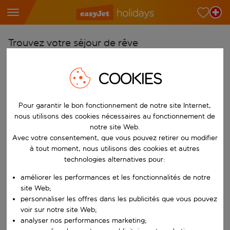
Trouvez votre séjour de rêve
À partir de
COOKIES
Choisissez votre aéroport
Commencez à taper pour la saisie automatique. Lorsque les résultats 
Vers
Pour garantir le bon fonctionnement de notre site Internet,
Choisissez votre destination
nous utilisons des cookies nécessaires au fonctionnement de
notre site Web.
Commencez à taper pour la saisie automatique. Lorsque les résultats 
Quand
Avec votre consentement, que vous pouvez retirer ou modifier
à tout moment, nous utilisons des cookies et autres
Choisissez vos dates
technologies alternatives pour:
Choisissez une date de départ et une date de retour.
Qui
améliorer les performances et les fonctionnalités de notre
site Web;
personnaliser les offres dans les publicités que vous pouvez
voir sur notre site Web;
Rechercher
analyser nos performances marketing;