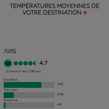
TEMPÉRATURES MOYENNES DE
VOTRE
DESTINATION
Avis
4.7
En fonction des 2'081 avis
Excellent
74
%
Très bien
20
%
Moyenne
4
%