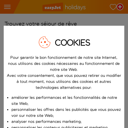
Trouvez votre séjour de rêve
À partir de
COOKIES
Choisissez votre aéroport
Commencez à taper pour la saisie automatique. Lorsque les résultats 
Vers
Pour garantir le bon fonctionnement de notre site Internet,
nous utilisons des cookies nécessaires au fonctionnement de
Choisissez votre destination
notre site Web.
Commencez à taper pour la saisie automatique. Lorsque les résultats 
Avec votre consentement, que vous pouvez retirer ou modifier
Quand
à tout moment, nous utilisons des cookies et autres
Choisissez vos dates
technologies alternatives pour:
Choisissez une date de départ et une date de retour.
Qui
améliorer les performances et les fonctionnalités de notre
site Web;
personnaliser les offres dans les publicités que vous pouvez
voir sur notre site Web;
Rechercher
analyser nos performances marketing;
personnaliser les contenus publicitaires et marketing