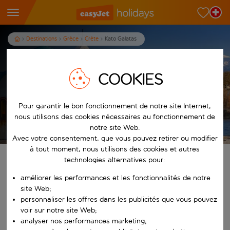
Destinations
Grèce
Crète
Kato Galatas
Vacances pas chères à Kato
Galatas en Crète
COOKIES
7
nuits
dès
p.p.
Pour garantir le bon fonctionnement de notre site Internet,
nous utilisons des cookies nécessaires au fonctionnement de
Afficher les vacances
notre site Web.
Les conditions générales s’appliquent
Avec votre consentement, que vous pouvez retirer ou modifier
à tout moment, nous utilisons des cookies et autres
Trouvez votre séjour de rêve
technologies alternatives pour:
améliorer les performances et les fonctionnalités de notre
À partir de
site Web;
personnaliser les offres dans les publicités que vous pouvez
voir sur notre site Web;
Commencez à taper pour la saisie automatique. Lorsque les résultats 
Vers
analyser nos performances marketing;