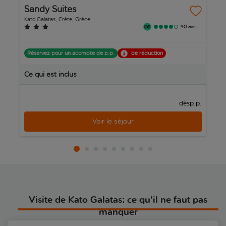
Sandy Suites
E
et idéalement situées. Venez pour la plage, restez pour le rythme
tranquille, et laissez la Crète occidentale vous séduire.
Kato Galatas, Crète, Grèce
Si
90 avis
Réservez pour un acompte de p.p.
de réduction
R
Ce qui est inclus
C
p.p.
dès
Voir le séjour
Visite de Kato Galatas: ce qu’il ne faut pas
manquer