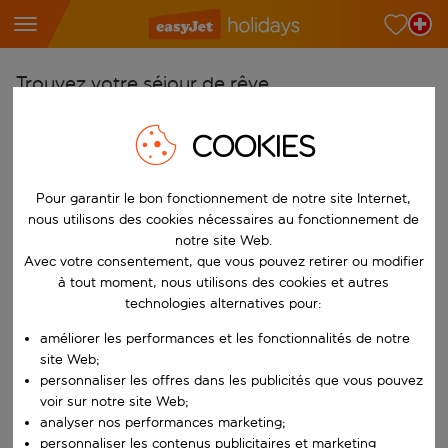
Trouvez votre séjour de rêve
À partir de
COOKIES
Choisissez votre aéroport
Commencez à taper pour la saisie automatique. Lorsque les résultats 
Vers
Pour garantir le bon fonctionnement de notre site Internet,
nous utilisons des cookies nécessaires au fonctionnement de
Choisissez votre destination
notre site Web.
Commencez à taper pour la saisie automatique. Lorsque les résultats 
Avec votre consentement, que vous pouvez retirer ou modifier
Quand
à tout moment, nous utilisons des cookies et autres
Choisissez vos dates
technologies alternatives pour:
Choisissez une date de départ et une date de retour.
Qui
améliorer les performances et les fonctionnalités de notre
site Web;
personnaliser les offres dans les publicités que vous pouvez
voir sur notre site Web;
analyser nos performances marketing;
Rechercher
personnaliser les contenus publicitaires et marketing