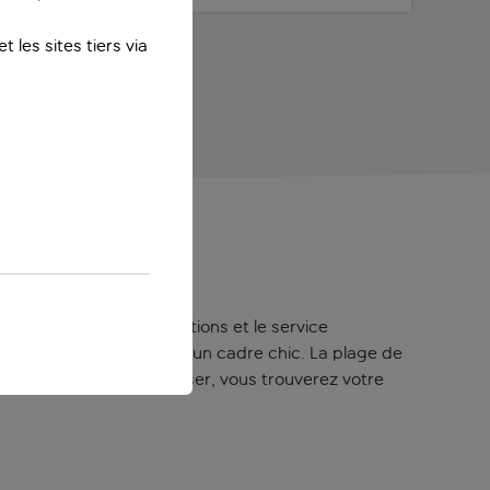
 les sites tiers via
adultes
 les excellentes installations et le service
 avec vos proches dans un cadre chic. La plage de
s détendre ou vous dépenser, vous trouverez votre