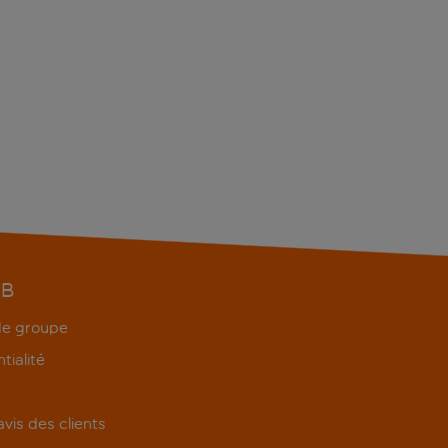
EB
 de groupe
tialité
'avis des clients