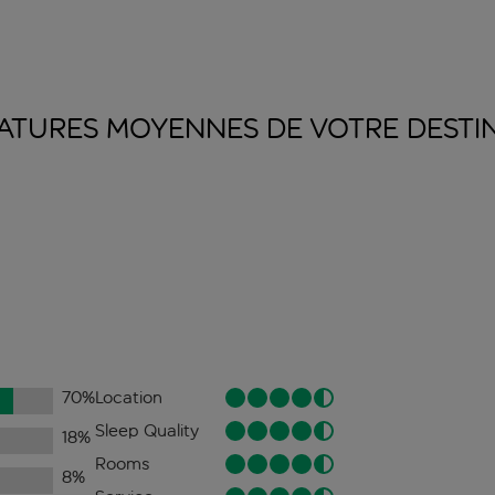
ATURES MOYENNES DE VOTRE
DESTI
70
%
Location
Sleep Quality
18
%
Rooms
8
%