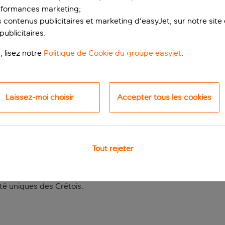
rformances marketing;
 contenus publicitaires et marketing d'easyJet, sur notre site et
ublicitaires.
, lisez notre
Politique de Cookie du groupe easyjet
.
Laissez-moi choisir
Accepter tous les cookies
menade réservé aux 
Tout rejeter
proximité de toutes les principales attractions de la ville. Entre
res bien équipées et la multitude d’options pour se détendre
ofiter du soleil, se situe à deux pas. Que vous souhaitiez vou
lité uniques des Crétois.