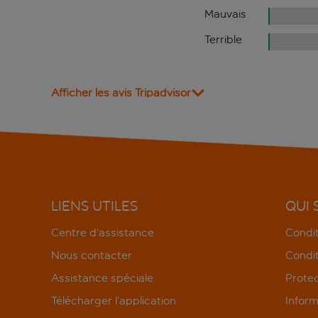
Mauvais
Terrible
Afficher les avis Tripadvisor
LIENS UTILES
QUI
Centre d’assistance
Condit
Nous contacter
Condit
Assistance spéciale
Protec
Télécharger l’application
Inform