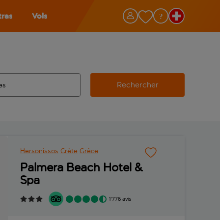
tras
Vols
Rechercher
éroport d’origine, utilisez la touche de tabulation pour les co
 automatique sont disponibles pour l’aéroport de destination, 
e retour.
Hersonissos
Crète
Grèce
Palmera Beach Hotel &
Spa
1'776 avis