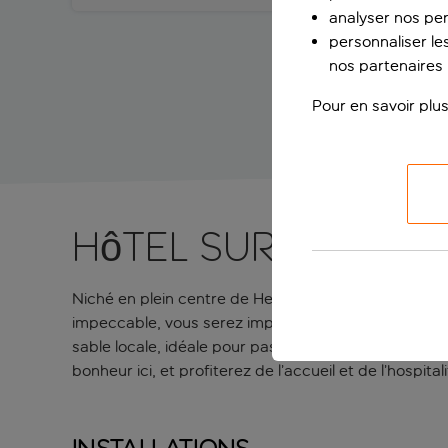
analyser nos pe
personnaliser les
nos partenaires p
Pour en savoir plus
Hôtel sur la pro
Niché en plein centre de Hersonissos, cet hôtel est à 
impeccable, vous serez impressionné par ses chamb
sable locale, idéale pour passer quelques jours à pr
bonheur ici, et profiterez de l’accueil et de l’hospita