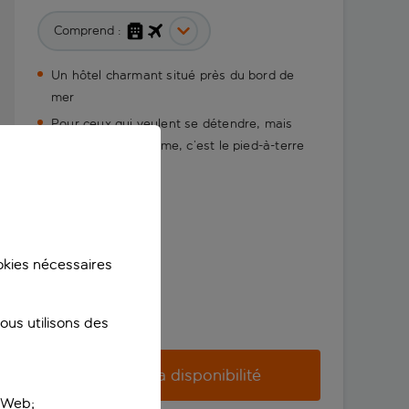
Comprend :
Un hôtel charmant situé près du bord de
mer
Pour ceux qui veulent se détendre, mais
aussi garder la forme, c’est le pied-à-terre
idéal
ookies nécessaires
us utilisons des
Vérifier la disponibilité
e Web;