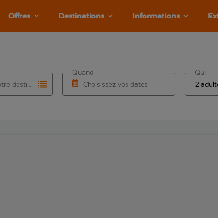
Offres
Destinations
Informations
Ex
Quand
Qui
Choisissez votre destination
Choisissez vos dates
e les résultats de saisie automatique sont disponibles pour l’a
 pour la saisie automatique. Lorsque les résultats de la saisie
Choisissez une date de départ et une date d