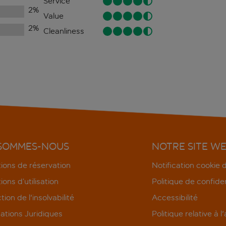
Service
2
%
Value
2
%
Cleanliness
 SOMMES-NOUS
NOTRE SITE W
ions de réservation
Notification cookie
ions d’utilisation
Politique de confiden
tion de l'insolvabilité
Accessibilité
ations Juridiques
Politique relative à l