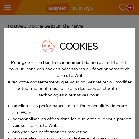
Trouvez votre séjour de rêve
À partir de
COOKIES
Choisissez votre aéroport
Commencez à taper pour la saisie automatique. Lorsque les résultats 
Vers
Pour garantir le bon fonctionnement de notre site Internet,
nous utilisons des cookies nécessaires au fonctionnement de
Choisissez votre destination
notre site Web.
Commencez à taper pour la saisie automatique. Lorsque les résultats 
Avec votre consentement, que vous pouvez retirer ou modifier
Quand
à tout moment, nous utilisons des cookies et autres
Choisissez vos dates
technologies alternatives pour:
Choisissez une date de départ et une date de retour.
Qui
améliorer les performances et les fonctionnalités de notre
site Web;
personnaliser les offres dans les publicités que vous pouvez
voir sur notre site Web;
analyser nos performances marketing;
Rechercher
personnaliser les contenus publicitaires et marketing