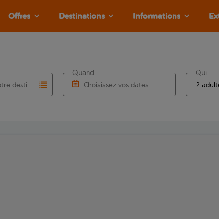
Offres
Destinations
Informations
Ex
Quand
Qui
Choisissez votre destination
Choisissez vos dates
e les résultats de saisie automatique sont disponibles pour l’a
 pour la saisie automatique. Lorsque les résultats de la saisie
Choisissez une date de départ et une date d