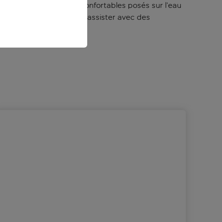
es transats deux places confortables posés sur l’eau
e fitness, et peut vous assister avec des