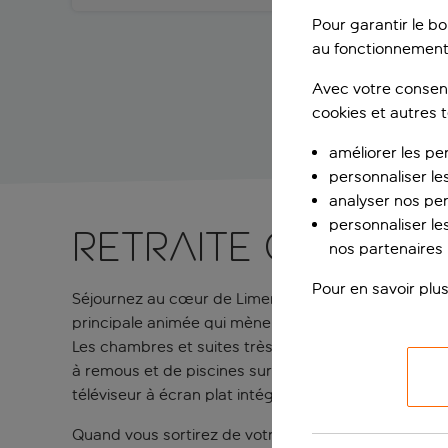
Pour garantir le b
au fonctionnement
Avec votre consent
cookies et autres 
améliorer les pe
personnaliser le
analyser nos pe
personnaliser les
Retraite cinq éto
nos partenaires p
Pour en savoir plus
Séjournez au cœur de Limenas Hersonissos dans l’Aka
principale animée qui mène au port.
Les chambres et suites très élégantes sont dotées 
à remous et de piscines sur les balcons, avec vues su
téléviseur à écran plat intégré dans le mur.
Quand vous sortirez de votre chambre luxueuse, alle