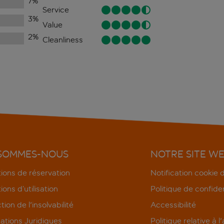
7
%
Service
3
%
Value
2
%
Cleanliness
 SOMMES-NOUS
NOTRE SITE W
ions de réservation
Notification cookie
ions d’utilisation
Politique de confiden
tion de l'insolvabilité
Accessibilité
ations Juridiques
Politique relative à l