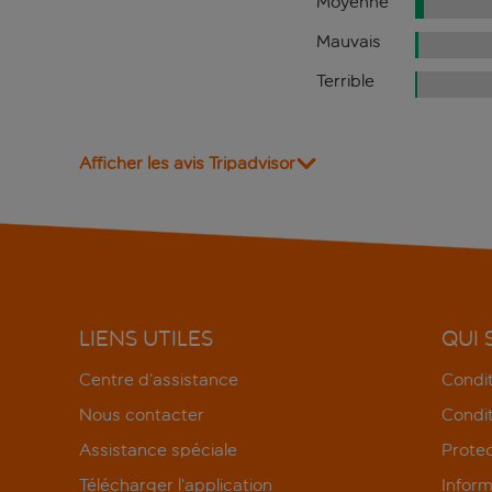
Moyenne
Mauvais
Terrible
Afficher les avis Tripadvisor
LIENS UTILES
QUI
Centre d’assistance
Condit
Nous contacter
Condit
Assistance spéciale
Protec
Télécharger l’application
Inform