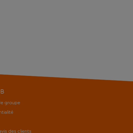
EB
 de groupe
tialité
'avis des clients