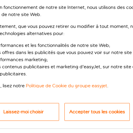
on fonctionnement de notre site Internet, nous utilisons des c
 de notre site Web.
ement, que vous pouvez retirer ou modifier à tout moment, no
technologies alternatives pour:
rformances et les fonctionnalités de notre site Web;
s offres dans les publicités que vous pouvez voir sur notre sit
rformances marketing;
 contenus publicitaires et marketing d'easyJet, sur notre site et
iles élégante en Crè
ublicitaires.
, lisez notre
Politique de Cookie du groupe easyjet
.
sha Beach Hotel & Spa haut de gamme. Cet hôtel cinq étoiles 
d’un design mariant le style scandinave et le charme des île
r la mer ou la ville. Elles disposent d’installations modernes, c
Laissez-moi choisir
Accepter tous les cookies
z vous détendre et vous ressourcer dans le spa de l’hôtel, pou