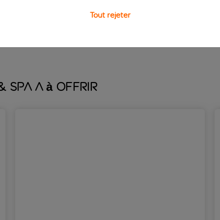
 trois piscines, dont la piscine extérieure principale, avec d
Tout rejeter
sieurs activités, dont des sports aquatiques et des classes d
’île.
 Spa a à offrir