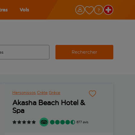
tras
Vols
Rechercher
éroport d’origine, utilisez la touche de tabulation pour les co
 automatique sont disponibles pour l’aéroport de destination, 
e retour.
Hersonissos
Crète
Grèce
Akasha Beach Hotel &
Spa
877 avis