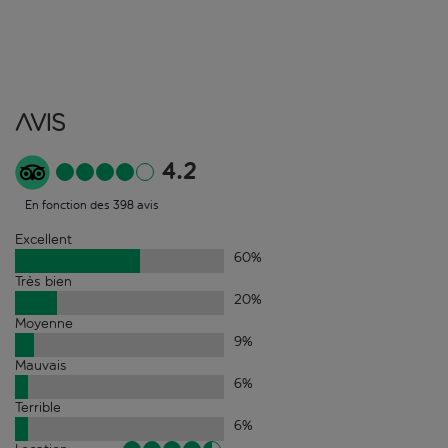
Avis
4.2
En fonction des 398 avis
Excellent
60
%
Très bien
20
%
Moyenne
9
%
Mauvais
6
%
Terrible
6
%