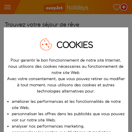
Trouvez votre séjour de rêve
À partir de
COOKIES
Choisissez votre aéroport
Commencez à taper pour la saisie automatique. Lorsque les résultats 
Vers
Pour garantir le bon fonctionnement de notre site Internet,
Choisissez votre destination
nous utilisons des cookies nécessaires au fonctionnement de
notre site Web.
Commencez à taper pour la saisie automatique. Lorsque les résultats 
Quand
Avec votre consentement, que vous pouvez retirer ou modifier
à tout moment, nous utilisons des cookies et autres
Choisissez vos dates
technologies alternatives pour:
Choisissez une date de départ et une date de retour.
Qui
améliorer les performances et les fonctionnalités de notre
site Web;
personnaliser les offres dans les publicités que vous pouvez
voir sur notre site Web;
Rechercher
analyser nos performances marketing;