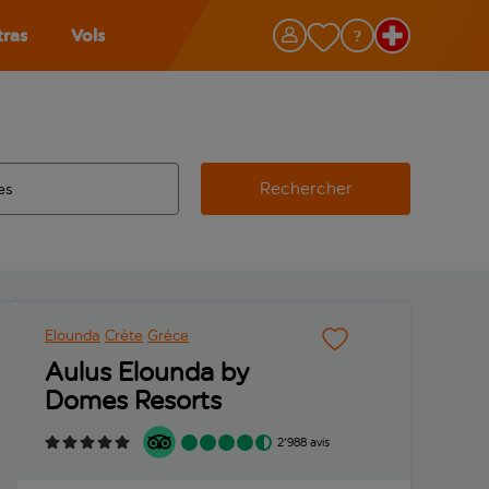
tras
Vols
Rechercher
éroport d’origine, utilisez la touche de tabulation pour les co
 automatique sont disponibles pour l’aéroport de destination, 
e retour.
Elounda
Crète
Grèce
Aulus Elounda by
Domes Resorts
2'988 avis