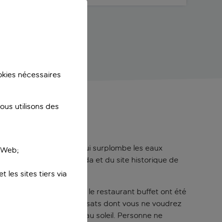
ookies nécessaires
us utilisons des
on réservé aux adultes qui surplombe les eaux
e Web;
itue face au golf d’Eloúnda et du site historique de
 les sites tiers via
le restaurant principal et le restaurant buffet ont été
revu :
de nouveaux transats dont vous ne voudrez
os moments de farniente au soleil. Personne ne