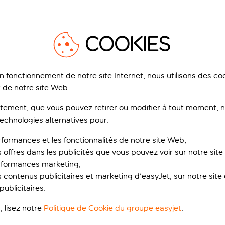
COOKIES
on fonctionnement de notre site Internet, nous utilisons des c
 de notre site Web.
ement, que vous pouvez retirer ou modifier à tout moment, no
 réservé aux adultes
technologies alternatives pour:
rformances et les fonctionnalités de notre site Web;
y Domes Resorts est un établissement Curio Collection by Hilt
s offres dans les publicités que vous pouvez voir sur notre sit
auteurs, cet hôtel surplombe une plage de galets privée et se s
rformances marketing;
 contenus publicitaires et marketing d'easyJet, sur notre site et
ublicitaires.
 d’efforts pour vous aider à profiter de vacances zen. Le hall, 
tastiques pour vos vacances. L’espace piscine a également été 
, lisez notre
Politique de Cookie du groupe easyjet
.
ras en bois apportent de l’intimité et une ambiance lounge à v