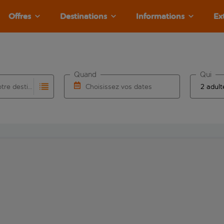
Offres
Destinations
Informations
Ex
Quand
Qui
Choisissez votre destination
Choisissez vos dates
e les résultats de saisie automatique sont disponibles pour l’a
 pour la saisie automatique. Lorsque les résultats de la saisie
Choisissez une date de départ et une date d