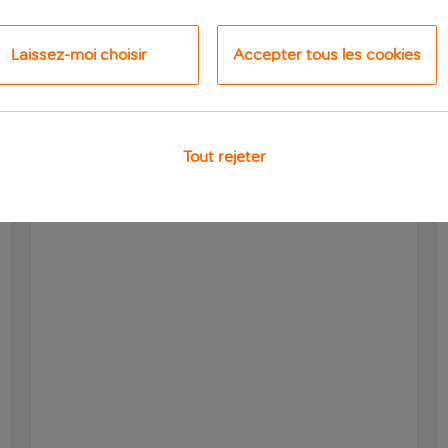
commander juste pour vous !
Laissez-moi choisir
Accepter tous les cookies
es Resorts a à offrir
Tout rejeter