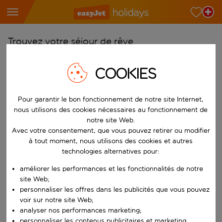
Trouvez votre séjour de rêve
À partir de
COOKIES
Choisissez votre aéroport
Commencez à taper pour la saisie automatique. Lorsque les résultats 
Vers
Pour garantir le bon fonctionnement de notre site Internet,
nous utilisons des cookies nécessaires au fonctionnement de
Choisissez votre destination
notre site Web.
Commencez à taper pour la saisie automatique. Lorsque les résultats 
Avec votre consentement, que vous pouvez retirer ou modifier
Quand
à tout moment, nous utilisons des cookies et autres
Choisissez vos dates
technologies alternatives pour:
Choisissez une date de départ et une date de retour.
Qui
améliorer les performances et les fonctionnalités de notre
site Web;
personnaliser les offres dans les publicités que vous pouvez
voir sur notre site Web;
analyser nos performances marketing;
Rechercher
personnaliser les contenus publicitaires et marketing