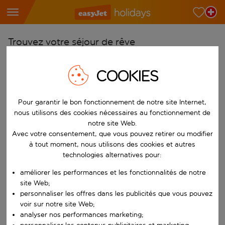
Trouvez votre séjour de rêve
À partir de
COOKIES
Choisissez votre aéroport
Commencez à taper pour la saisie automatique. Lorsque les résultats 
Vers
Pour garantir le bon fonctionnement de notre site Internet,
Choisissez votre destination
nous utilisons des cookies nécessaires au fonctionnement de
notre site Web.
Commencez à taper pour la saisie automatique. Lorsque les résultats 
Quand
Avec votre consentement, que vous pouvez retirer ou modifier
à tout moment, nous utilisons des cookies et autres
Choisissez vos dates
technologies alternatives pour:
Choisissez une date de départ et une date de retour.
Qui
améliorer les performances et les fonctionnalités de notre
site Web;
personnaliser les offres dans les publicités que vous pouvez
voir sur notre site Web;
Rechercher
analyser nos performances marketing;