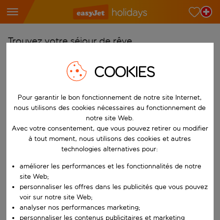
Trouvez votre séjour de rêve
À partir de
COOKIES
Choisissez votre aéroport
Commencez à taper pour la saisie automatique. Lorsque les résultats 
Vers
Pour garantir le bon fonctionnement de notre site Internet,
nous utilisons des cookies nécessaires au fonctionnement de
Choisissez votre destination
notre site Web.
Commencez à taper pour la saisie automatique. Lorsque les résultats 
Avec votre consentement, que vous pouvez retirer ou modifier
Quand
à tout moment, nous utilisons des cookies et autres
Choisissez vos dates
technologies alternatives pour:
Choisissez une date de départ et une date de retour.
Qui
améliorer les performances et les fonctionnalités de notre
site Web;
personnaliser les offres dans les publicités que vous pouvez
voir sur notre site Web;
analyser nos performances marketing;
Rechercher
personnaliser les contenus publicitaires et marketing