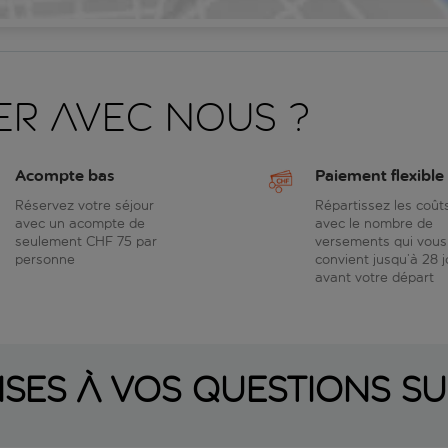
er avec nous ?
Acompte bas
Paiement flexible
Réservez votre séjour
Répartissez les coût
avec un acompte de
avec le nombre de
seulement CHF 75 par
versements qui vous
personne
convient jusqu’à 28 j
avant votre départ
ses à vos questions su