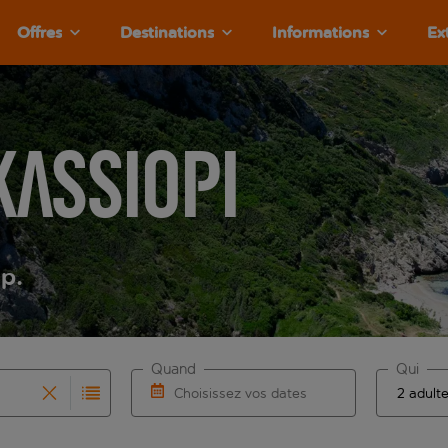
Offres
Destinations
Informations
Ex
Kassiopi
.p.
Quand
Qui
Choisissez vos dates
que les résultats de saisie automatique sont disponibles pour l
r pour la saisie automatique. Lorsque les résultats de la sais
Choisissez une date de départ et une date 