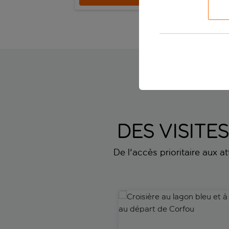
Kassiopi - 
DES VISITE
De l'accès prioritaire aux a
Croisière au lagon bleu et à 