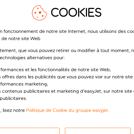
COOKIES
1
/
18
on fonctionnement de notre site Internet, nous utilisons des c
 de notre site Web.
ement, que vous pouvez retirer ou modifier à tout moment, no
technologies alternatives pour:
reas Studios And
Blue Princess Beach
artments
Hotel And Suites
rformances et les fonctionnalités de notre site Web;
ravi, Corfou, Grèce
Liapades, Corfou, Grèce
s offres dans les publicités que vous pouvez voir sur notre sit
105 avis
1’2
rformances marketing;
ervez pour un acompte de p.p.
Réservez pour un acompte de p.p.
 contenus publicitaires et marketing d'easyJet, sur notre site et
de réduction
de réduction
ublicitaires.
ui est inclus
Ce qui est inclus
, lisez notre
Politique de Cookie du groupe easyjet
.
p.p.
dès
dè
Voir le séjour
Voir le séjour