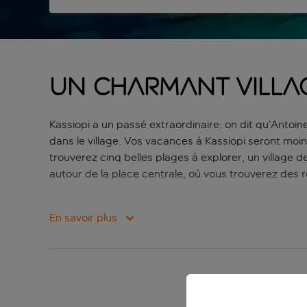
Un charmant villa
Kassiopi a un passé extraordinaire: on dit qu’Antoin
dans le village. Vos vacances à Kassiopi seront mo
trouverez cinq belles plages à explorer, un village d
autour de la place centrale, où vous trouverez des r
Kassiopi est niché derrière des collines verdoyante
bateaux pour faire des excursions d’une journée auto
En savoir plus
et les pubs étonnamment animés. Où que vous alliez
de s’y rendre, c’est certainement pour une bonne r
Des vac