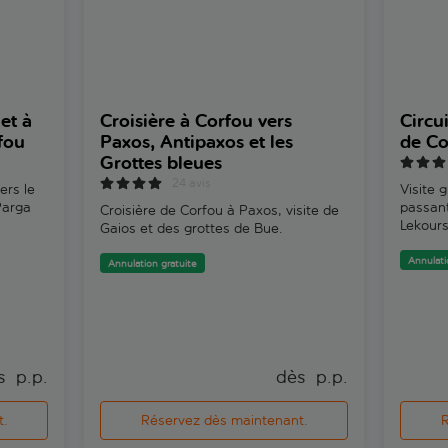
et à
Croisière à Corfou vers
Circu
fou
Paxos, Antipaxos et les
de Co
Grottes bleues
24 avis
ers le
Visite 
Parga
passant
Croisière de Corfou à Paxos, visite de
Lekours
Gaios et des grottes de Bue.
Annulati
Annulation gratuite
s 
 p.p.
dès 
 p.p.
t.
Réservez dès maintenant.
R