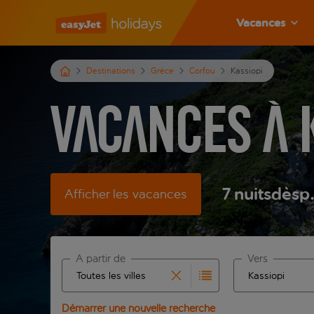
Vacances
Destinations
Grèce
Corfou
Kassiopi
Vacances à 
7
nuits
dès
p
Afficher les vacances
À partir de
Vers
Commencez à taper pour la saisie automatique. Lors
Commencez à tape
Démarrer une nouvelle recherche