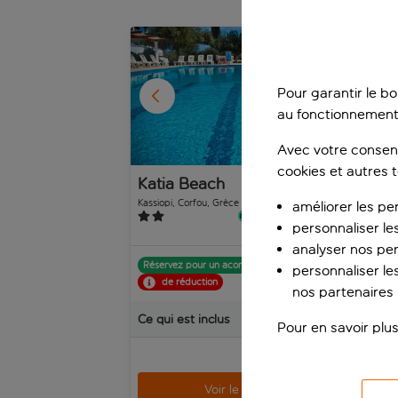
1
/
11
Pour garantir le b
au fonctionnement
Avec votre consent
cookies et autres 
Katia Beach
Ni
Ap
Kassiopi, Corfou, Grèce
améliorer les pe
Acha
1’097 avis
personnaliser le
analyser nos pe
Réservez pour un acompte de p.p.
Rés
personnaliser les
de réduction
nos partenaires p
Ce qui est inclus
Ce q
Pour en savoir plus
p.p.
dès
Voir le séjour