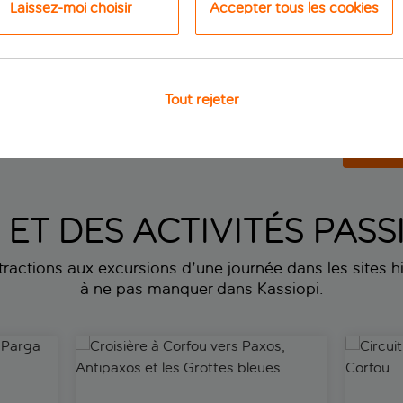
Laissez-moi choisir
Accepter tous les cookies
Tout rejeter
profitez de
7 nuits
à partir de
 p.p.
Voi
S ET DES ACTIVITÉS PA
ttractions aux excursions d'une journée dans les sites his
à ne pas manquer dans Kassiopi.
Parga au départ de Corfou
Croisière à Corfou vers Paxos, Antipaxos et les Gr
Circuit 