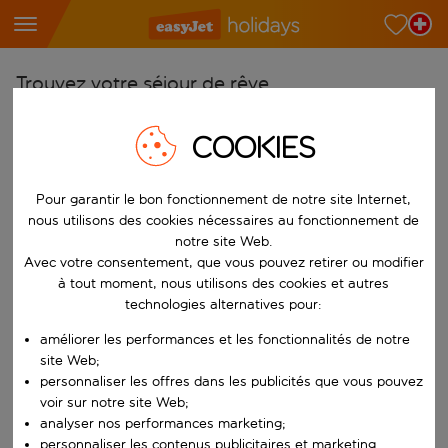
Trouvez votre séjour de rêve
À partir de
COOKIES
Choisissez votre aéroport
Commencez à taper pour la saisie automatique. Lorsque les résultats 
Vers
Pour garantir le bon fonctionnement de notre site Internet,
nous utilisons des cookies nécessaires au fonctionnement de
Choisissez votre destination
notre site Web.
Commencez à taper pour la saisie automatique. Lorsque les résultats 
Avec votre consentement, que vous pouvez retirer ou modifier
Quand
à tout moment, nous utilisons des cookies et autres
Choisissez vos dates
technologies alternatives pour:
Choisissez une date de départ et une date de retour.
Qui
améliorer les performances et les fonctionnalités de notre
site Web;
personnaliser les offres dans les publicités que vous pouvez
voir sur notre site Web;
analyser nos performances marketing;
Rechercher
personnaliser les contenus publicitaires et marketing