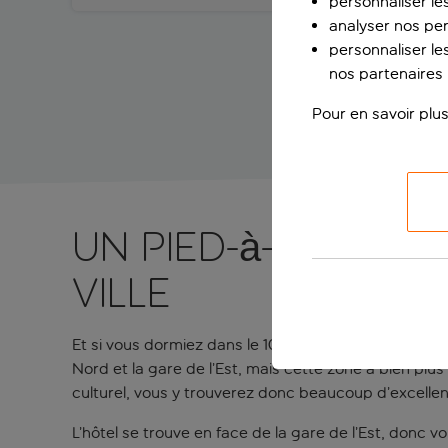
personnaliser le
analyser nos pe
personnaliser les
nos partenaires p
Pour en savoir plus
Un pied-à-terre 
ville
Et si vous dormiez dans le 10e arrondissement lors d
Nord et la gare de l’Est, mais cette zone a bien plus
culturel, vous y trouverez donc beaucoup d’excellen
L’hôtel se trouve en face de la gare de l’Est, donc vo