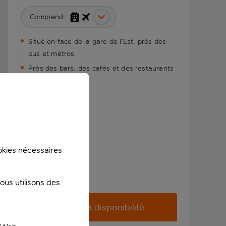
Comprend :
Situé en face de la gare de l’Est, près des
bus et métros
Près des bars, des cafés et des restaurants
ookies nécessaires
us utilisons des
Vérifier la disponibilité