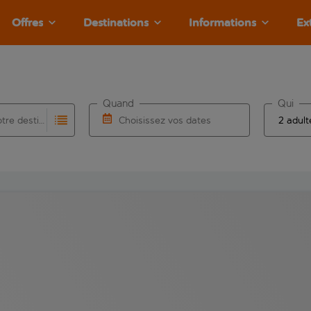
Offres
Destinations
Informations
Ex
Quand
Qui
Choisissez votre destination
Choisissez vos dates
e les résultats de saisie automatique sont disponibles pour l’a
 pour la saisie automatique. Lorsque les résultats de la saisie
Choisissez une date de départ et une date d