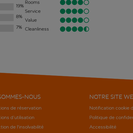
Rooms
19
%
Service
8
%
Value
7
%
Cleanliness
 SOMMES-NOUS
NOTRE SITE W
ions de réservation
Notification cookie
ions d’utilisation
Politique de confiden
tion de l'insolvabilité
Accessibilité