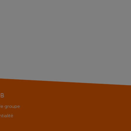
EB
 de groupe
tialité