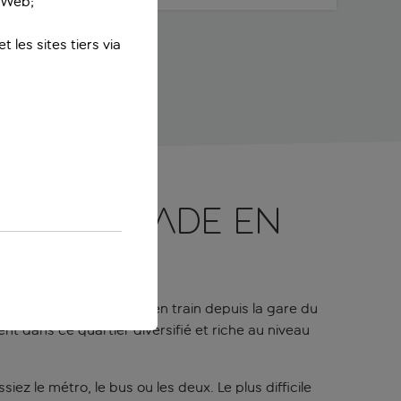
e Web;
 les sites tiers via
ne escapade en
uté pour ses connexions en train depuis la gare du
ent dans ce quartier diversifié et riche au niveau
iez le métro, le bus ou les deux. Le plus difficile