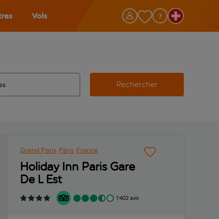
tras
Vols
Rechercher
éroport d’origine, utilisez la touche de tabulation pour les co
 automatique sont disponibles pour l’aéroport de destination, 
e retour.
Grand Paris
Paris
France
Holiday Inn Paris Gare
De L Est
1'402 avis