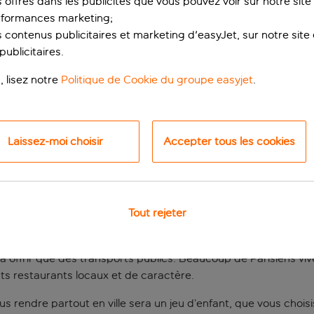
s offres dans les publicités que vous pouvez voir sur notre sit
rformances marketing;
 contenus publicitaires et marketing d'easyJet, sur notre site et
ublicitaires.
, lisez notre
Politique de Cookie du groupe easyjet
.
Laissez-moi choisir
Accepter tous les cookies
bien connecté pour u
Tout rejeter
e votre prochain séjour dans la capitale française ? Il est rép
 à offrir que des transports publics. Beaucoup de Parisiens viv
ts restaurants locaux et de caractère.
us rendre partout en ville sera un jeu d’enfant, que vous choisiss