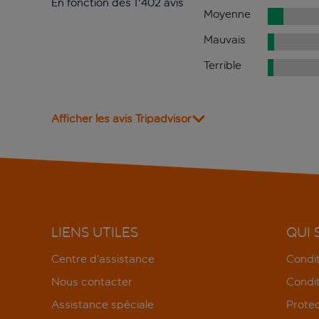
En fonction des 1'402 avis
Moyenne
Mauvais
Terrible
Afficher les avis Tripadvisor
LIENS UTILES
QUI
Centre d’assistance
Condit
Nous contacter
Condit
Assistance spéciale
Protec