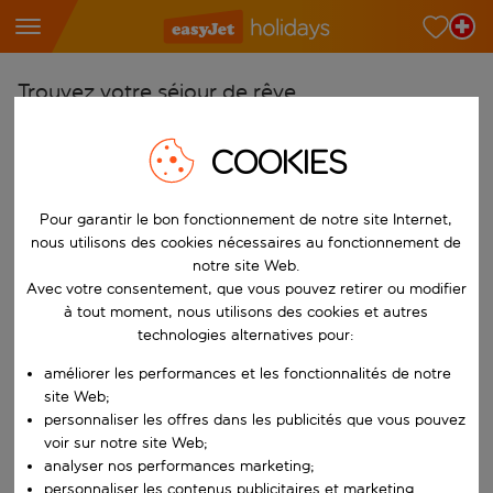
Trouvez votre séjour de rêve
À partir de
COOKIES
Choisissez votre aéroport
Commencez à taper pour la saisie automatique. Lorsque les résultats 
Vers
Pour garantir le bon fonctionnement de notre site Internet,
nous utilisons des cookies nécessaires au fonctionnement de
Choisissez votre destination
notre site Web.
Commencez à taper pour la saisie automatique. Lorsque les résultats 
Avec votre consentement, que vous pouvez retirer ou modifier
Quand
à tout moment, nous utilisons des cookies et autres
Choisissez vos dates
technologies alternatives pour:
Choisissez une date de départ et une date de retour.
Qui
améliorer les performances et les fonctionnalités de notre
site Web;
personnaliser les offres dans les publicités que vous pouvez
voir sur notre site Web;
analyser nos performances marketing;
Rechercher
personnaliser les contenus publicitaires et marketing