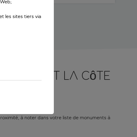
e Web;
 les sites tiers via
r Nice et la Côte
à proximité, à noter dans votre liste de monuments à