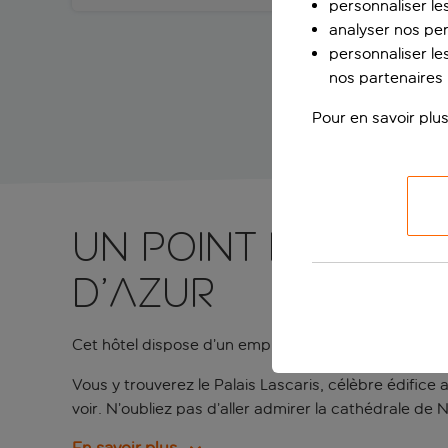
personnaliser le
analyser nos pe
personnaliser les
nos partenaires p
Pour en savoir plus
Un point de chute
d’Azur
Cet hôtel dispose d’un emplacement privilégié à 1
Vous y trouverez le Palais Lascaris, célèbre édifice 
voir. N’oubliez pas d’aller admirer la cathédrale de N