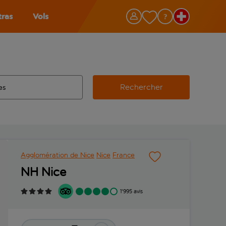
tras
Vols
Rechercher
éroport d’origine, utilisez la touche de tabulation pour les co
 automatique sont disponibles pour l’aéroport de destination, 
e retour.
Agglomération de Nice
Nice
France
NH Nice
1'995 avis