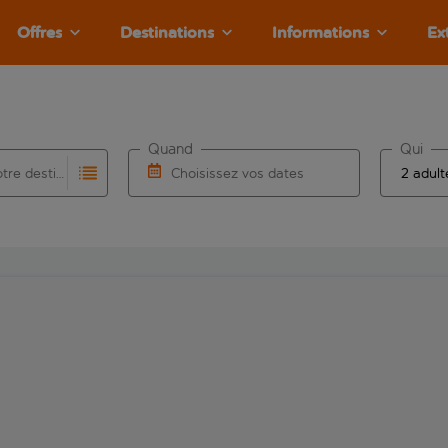
Offres
Destinations
Informations
Ex
Quand
Qui
Choisissez votre destination
Choisissez vos dates
e les résultats de saisie automatique sont disponibles pour l’a
 pour la saisie automatique. Lorsque les résultats de la saisie
Choisissez une date de départ et une date d