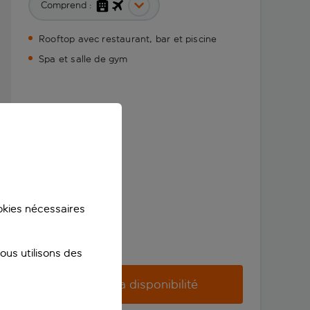
Comprend :
Rooftop avec restaurant, bar et piscine
Spa et salle de gym
ookies nécessaires
us utilisons des
Vérifier la disponibilité