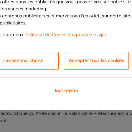
s offres dans les publicités que vous pouvez voir sur notre sit
rformances marketing;
 contenus publicitaires et marketing d'easyJet, sur notre site et
ublicitaires.
, lisez notre
Politique de Cookie du groupe easyjet
.
Laissez-moi choisir
Accepter tous les cookies
 idéal pour découvri
Tout rejeter
5 minutes de promenade du Vieux-Nice.
aristocratique du XVIIe siècle. Le Palais de la Préfecture est 
ice.