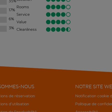
35
%
Rooms
17
%
Service
6
%
Value
3
%
Cleanliness
 SOMMES-NOUS
NOTRE SITE W
ions de réservation
Notification cookie
ions d’utilisation
Politique de confiden
tion de l'insolvabilité
Accessibilité