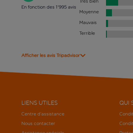
Très bien
En fonction des 1'995 avis
Moyenne
Mauvais
Terrible
Afficher les avis Tripadvisor
LIENS UTILES
QUI
Centre d’assistance
Condit
Nous contacter
Condit
Assistance spéciale
Protec