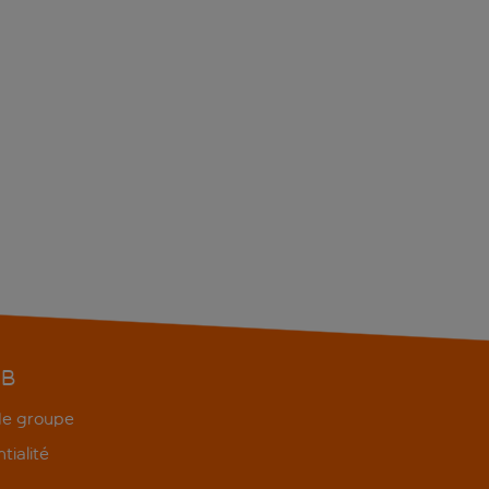
EB
 de groupe
tialité