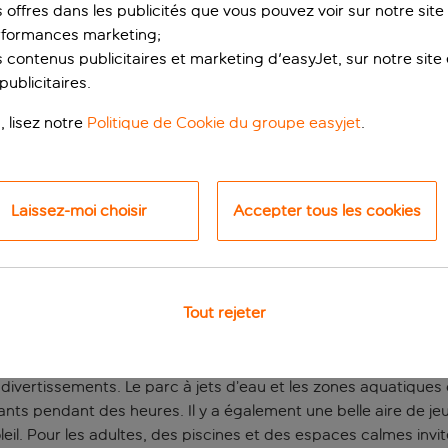
s offres dans les publicités que vous pouvez voir sur notre sit
rformances marketing;
 contenus publicitaires et marketing d'easyJet, sur notre site et
ublicitaires.
, lisez notre
Politique de Cookie du groupe easyjet
.
Laissez-moi choisir
Accepter tous les cookies
 remplies au bord de
l de Ténérife, cet hôtel de Costa Adeje fait le bonheur de tous
Tout rejeter
avec accès direct à la plage, il vous permet d’alterner à votre
 à quelques pas, ainsi que le Siam Park tout proche pour des
divertissements. Le parc à jets d’eau et les zones aquatiques
nts pendant des heures. Il y a également une belle aire de jeu
leil. Pour les adultes, des piscines et des espaces calmes inv