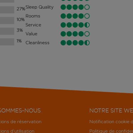
Sleep Quality
27
%
Rooms
10
%
Service
3
%
Value
1
%
Cleanliness
 SOMMES-NOUS
NOTRE SITE W
ions de réservation
Notification cookie
ions d’utilisation
Politique de confiden