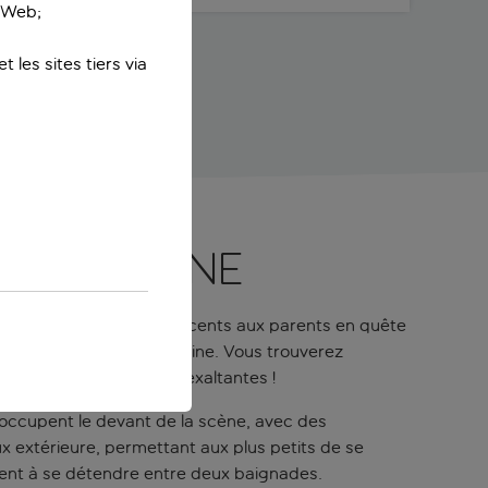
e Web;
 les sites tiers via
 la piscine
, des tout-petits et adolescents aux parents en quête
 guise entre plage et piscine. Vous trouverez
 vacances encore plus exaltantes !
 occupent le devant de la scène, avec des
x extérieure, permettant aux plus petits de se
itent à se détendre entre deux baignades.