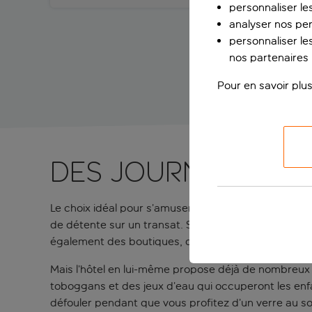
personnaliser le
analyser nos pe
personnaliser les
nos partenaires p
Pour en savoir plus
Des journées bien
Le choix idéal pour s’amuser en famille sous le solei
de détente sur un transat. Situé sur le front de mer 
également des boutiques, des cafés et la promenade
Mais l’hôtel en lui-même propose déjà de nombreux 
toboggans et des jeux d’eau qui occuperont les enfa
défouler pendant que vous profitez d’un verre au so