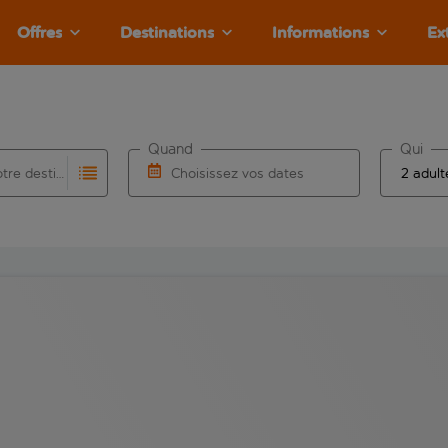
Offres
Destinations
Informations
Ex
Quand
Qui
Choisissez votre destination
Choisissez vos dates
e les résultats de saisie automatique sont disponibles pour l’a
 pour la saisie automatique. Lorsque les résultats de la saisie
Choisissez une date de départ et une date d