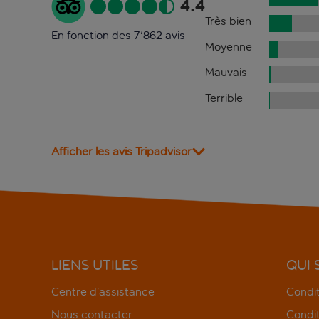
4.4
Très bien
En fonction des 7'862 avis
Moyenne
Mauvais
Terrible
Afficher les avis Tripadvisor
LIENS UTILES
QUI
Centre d’assistance
Condit
Nous contacter
Condit