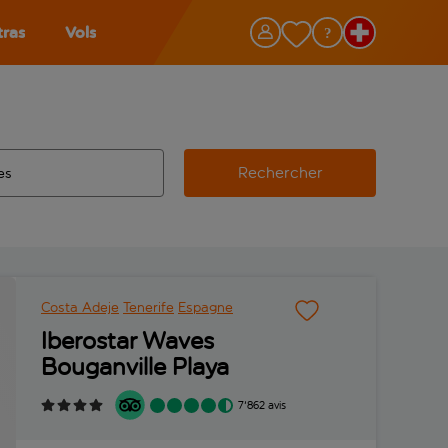
tras
Vols
Rechercher
éroport d’origine, utilisez la touche de tabulation pour les co
 automatique sont disponibles pour l’aéroport de destination, 
e retour.
Costa Adeje
Tenerife
Espagne
Iberostar Waves
Bouganville Playa
7'862 avis