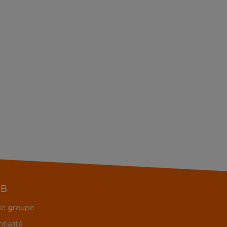
EB
 de groupe
tialité