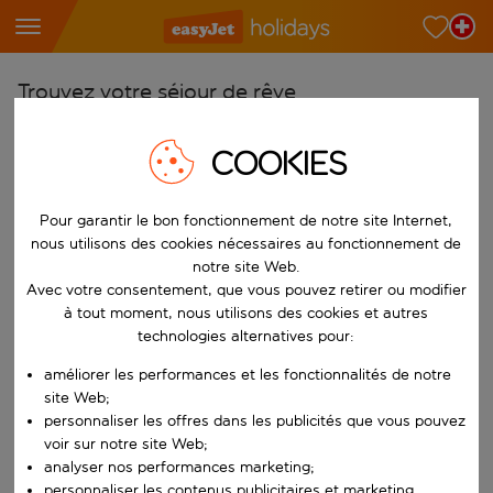
Trouvez votre séjour de rêve
À partir de
COOKIES
Choisissez votre aéroport
Commencez à taper pour la saisie automatique. Lorsque les résultats 
Vers
Pour garantir le bon fonctionnement de notre site Internet,
nous utilisons des cookies nécessaires au fonctionnement de
Choisissez votre destination
notre site Web.
Commencez à taper pour la saisie automatique. Lorsque les résultats 
Avec votre consentement, que vous pouvez retirer ou modifier
Quand
à tout moment, nous utilisons des cookies et autres
Choisissez vos dates
technologies alternatives pour:
Choisissez une date de départ et une date de retour.
Qui
améliorer les performances et les fonctionnalités de notre
site Web;
personnaliser les offres dans les publicités que vous pouvez
voir sur notre site Web;
analyser nos performances marketing;
Rechercher
personnaliser les contenus publicitaires et marketing