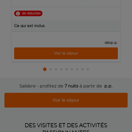
de réduction
R
Ce qui est inclus
C
p.p.
dès
Voir le séjour
Salobre - profitez de
7 nuits
à partir de
 p.p.
Voir le séjour
DES VISITES ET DES ACTIVITÉS