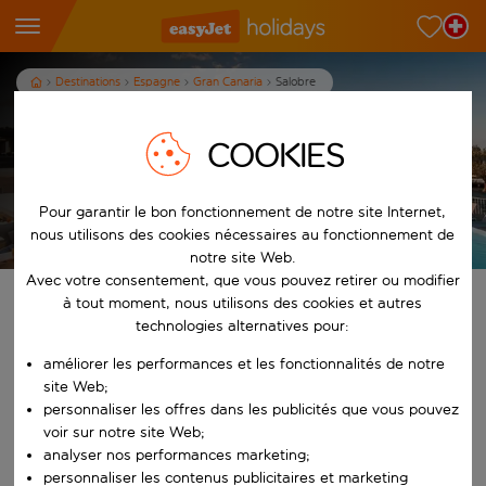
Destinations
Espagne
Gran Canaria
Salobre
Vacances à Salobre
COOKIES
7
nuits
dès
p.p.
Pour garantir le bon fonctionnement de notre site Internet,
Afficher les vacances
nous utilisons des cookies nécessaires au fonctionnement de
Les conditions générales s’appliquent
notre site Web.
Avec votre consentement, que vous pouvez retirer ou modifier
Trouvez votre séjour de rêve
à tout moment, nous utilisons des cookies et autres
technologies alternatives pour:
À partir de
améliorer les performances et les fonctionnalités de notre
site Web;
personnaliser les offres dans les publicités que vous pouvez
Commencez à taper pour la saisie automatique. Lorsque les résultats 
Vers
voir sur notre site Web;
analyser nos performances marketing;
personnaliser les contenus publicitaires et marketing