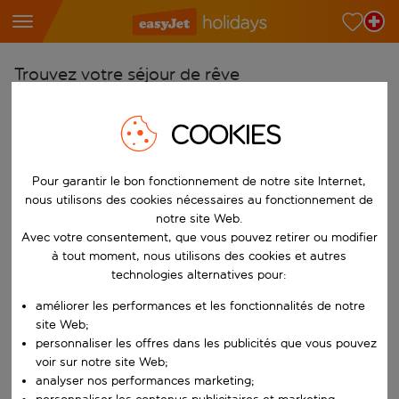
Trouvez votre séjour de rêve
À partir de
COOKIES
Choisissez votre aéroport
Commencez à taper pour la saisie automatique. Lorsque les résultats 
Vers
Pour garantir le bon fonctionnement de notre site Internet,
Choisissez votre destination
nous utilisons des cookies nécessaires au fonctionnement de
notre site Web.
Commencez à taper pour la saisie automatique. Lorsque les résultats 
Quand
Avec votre consentement, que vous pouvez retirer ou modifier
à tout moment, nous utilisons des cookies et autres
Choisissez vos dates
technologies alternatives pour:
Choisissez une date de départ et une date de retour.
Qui
améliorer les performances et les fonctionnalités de notre
site Web;
personnaliser les offres dans les publicités que vous pouvez
voir sur notre site Web;
Rechercher
analyser nos performances marketing;