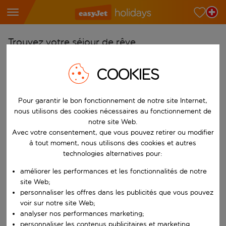
Trouvez votre séjour de rêve
À partir de
COOKIES
Choisissez votre aéroport
Commencez à taper pour la saisie automatique. Lorsque les résultats 
Vers
Pour garantir le bon fonctionnement de notre site Internet,
nous utilisons des cookies nécessaires au fonctionnement de
Choisissez votre destination
notre site Web.
Commencez à taper pour la saisie automatique. Lorsque les résultats 
Avec votre consentement, que vous pouvez retirer ou modifier
Quand
à tout moment, nous utilisons des cookies et autres
Choisissez vos dates
technologies alternatives pour:
Choisissez une date de départ et une date de retour.
Qui
améliorer les performances et les fonctionnalités de notre
site Web;
personnaliser les offres dans les publicités que vous pouvez
voir sur notre site Web;
analyser nos performances marketing;
Rechercher
personnaliser les contenus publicitaires et marketing