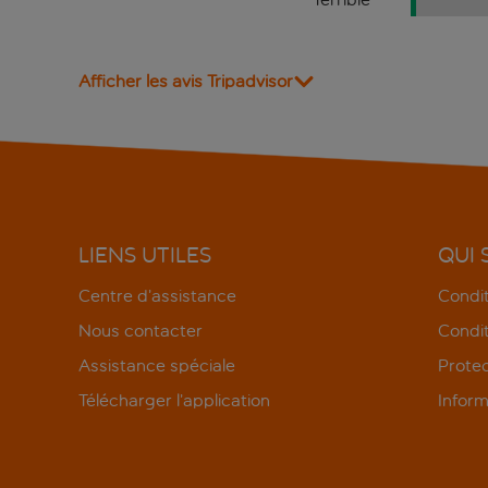
Afficher les avis Tripadvisor
LIENS UTILES
QUI
Centre d’assistance
Condit
Nous contacter
Condit
Assistance spéciale
Protec
Télécharger l’application
Inform