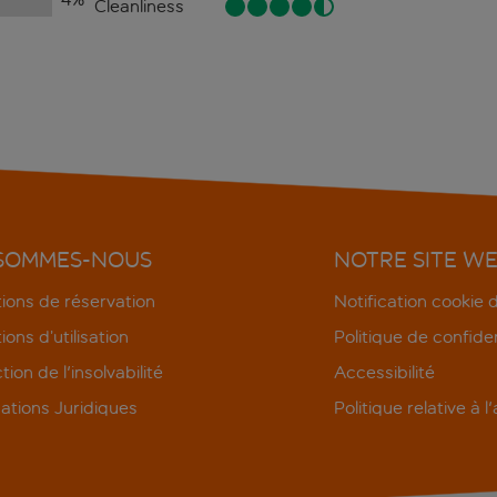
Cleanliness
 SOMMES-NOUS
NOTRE SITE W
ions de réservation
Notification cookie
ions d’utilisation
Politique de confiden
tion de l'insolvabilité
Accessibilité
ations Juridiques
Politique relative à l