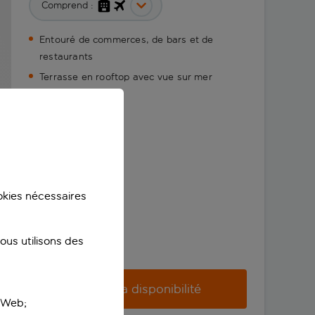
Comprend :
Entouré de commerces, de bars et de
restaurants
Terrasse en rooftop avec vue sur mer
ookies nécessaires
us utilisons des
Vérifier la disponibilité
e Web;