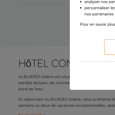
analyser nos pe
personnaliser les
nos partenaires p
Pour en savoir plus
Hôtel confortabl
Le BLUESEA Solaris est situé en bord de mer à La Car
bordée de bars, de commerces et de restaurants. La
bord de l’eau.
En séjournant au BLUESEA Solaris, vous profiterez d’u
semaine ou deux de vacances exceptionnelles, opte