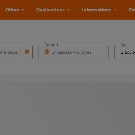
Offres
Destinations
Informations
Ex
Quand
Qui
Choisissez votre destination
Choisissez vos dates
e les résultats de saisie automatique sont disponibles pour l’a
 pour la saisie automatique. Lorsque les résultats de la saisie
Choisissez une date de départ et une date d