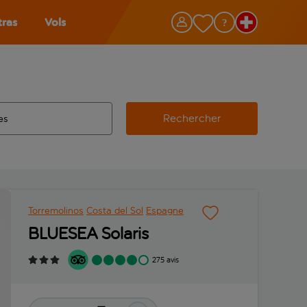
tras
Vols
Rechercher
éroport d’origine, utilisez la touche de tabulation pour les co
 automatique sont disponibles pour l’aéroport de destination, 
e retour.
Torremolinos
Costa del Sol
Espagne
BLUESEA Solaris
275 avis