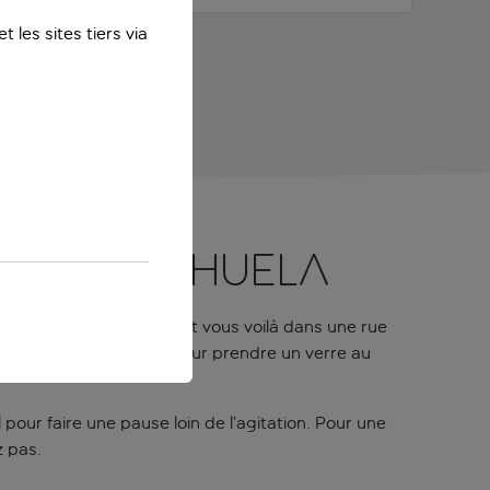
 les sites tiers via
e La Carihuela
ssez la porte d’entrée et vous voilà dans une rue
e est l’endroit idéal pour prendre un verre au
 pour faire une pause loin de l’agitation. Pour une
z pas.