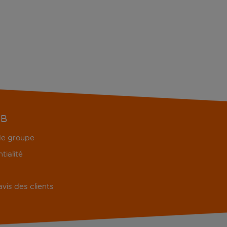
EB
 de groupe
tialité
'avis des clients