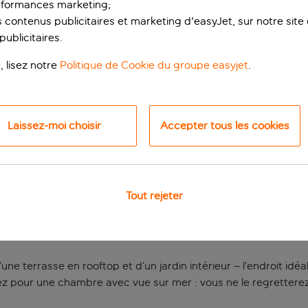
rformances marketing;
 contenus publicitaires et marketing d'easyJet, sur notre site et
ublicitaires.
, lisez notre
Politique de Cookie du groupe easyjet
.
Laissez-moi choisir
Accepter tous les cookies
e près de la plage d
Tout rejeter
ihuela, l’ancien quartier de pêcheurs de Torremolinos. Franchi
 plage de La Carihuela est à deux pas, tandis que la promenad
ne terrasse en rooftop et d’un jardin intérieur – l’endroit idéal
z pour une chambre avec vue sur mer : vous ne le regrettere