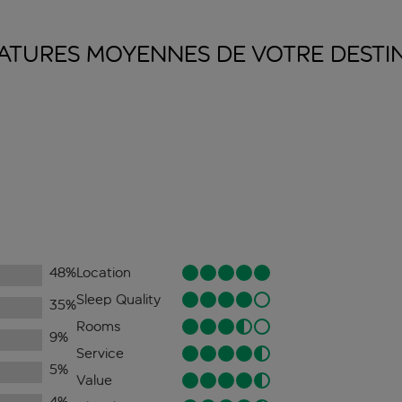
ATURES MOYENNES DE VOTRE
DESTI
48
%
Location
Sleep Quality
35
%
Rooms
9
%
Service
5
%
Value
4
%