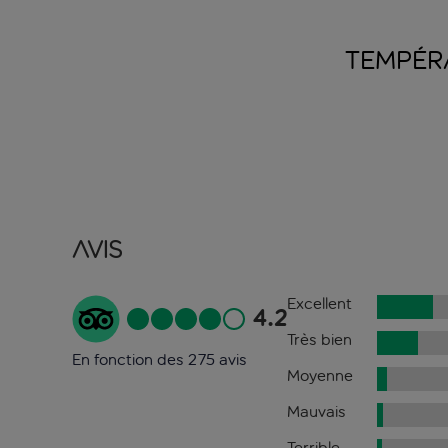
TEMPÉR
Avis
Excellent
4.2
Très bien
En fonction des 275 avis
Moyenne
Mauvais
Terrible