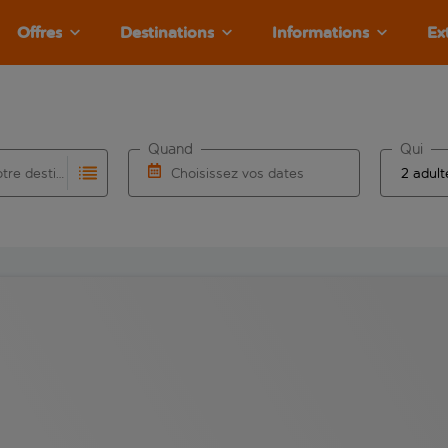
Offres
Destinations
Informations
Ex
Quand
Qui
Choisissez votre destination
Choisissez vos dates
e les résultats de saisie automatique sont disponibles pour l’a
 pour la saisie automatique. Lorsque les résultats de la saisie
Choisissez une date de départ et une date d