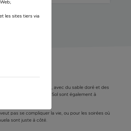
e Web;
 les sites tiers via
a plage
e bordée de chiringuitos, avec du sable doré et des
’animation de la Costa del Sol sont également à
e veut pas se compliquer la vie, ou pour les soirées où
uela sont juste à côté.