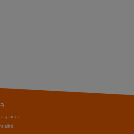
EB
 de groupe
tialité