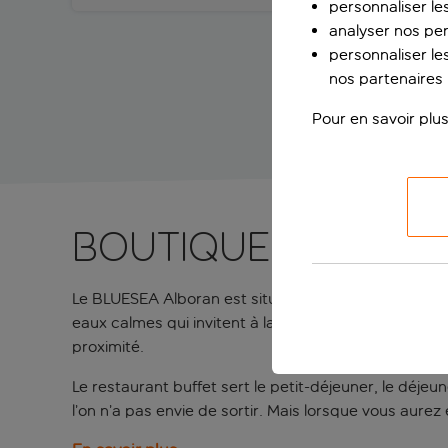
personnaliser le
analyser nos pe
personnaliser les
nos partenaires p
Pour en savoir plus
Boutique-hôtel c
Le BLUESEA Alboran est situé en plein cœur de Torr
eaux calmes qui invitent à la baignade. Les bars à ta
proximité.
Le restaurant buffet sert le petit-déjeuner, le déjeun
l’on n’a pas envie de sortir. Mais lorsque vous aurez 