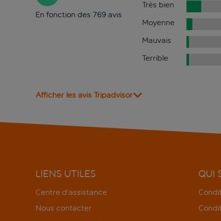
Très bien
En fonction des 769 avis
Moyenne
Mauvais
Terrible
Afficher les avis Tripadvisor
LIENS UTILES
QUI
Centre d’assistance
Condit
Nous contacter
Condit