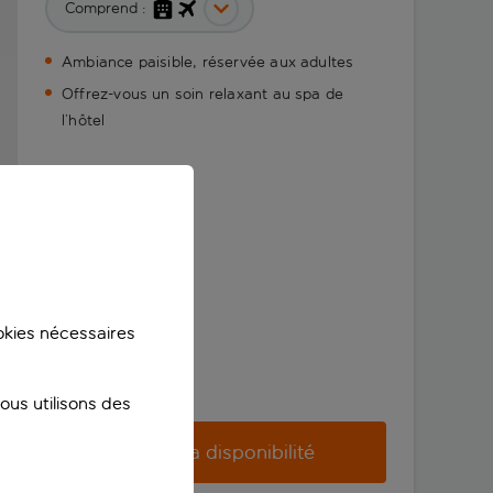
Comprend :
Ambiance paisible, réservée aux adultes
Offrez-vous un soin relaxant au spa de
l’hôtel
ookies nécessaires
us utilisons des
Vérifier la disponibilité