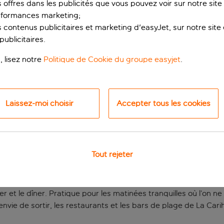
s offres dans les publicités que vous pouvez voir sur notre sit
rformances marketing;
 contenus publicitaires et marketing d'easyJet, sur notre site et
ublicitaires.
, lisez notre
Politique de Cookie du groupe easyjet
.
Laissez-moi choisir
Accepter tous les cookies
alme à deux pas de l
emolinos, à quelques minutes à pied de La Carihuela, une plag
Tout rejeter
pas de la vieille ville, la promenade du front de mer et toute l
er et le dîner. Pratique pour les matinées tranquilles où l’on n
envie de sortir, les restaurants et les bars de plage
de La Carih