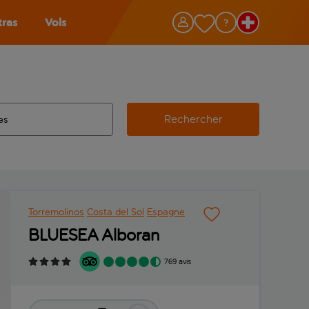
tras
Vols
Rechercher
éroport d’origine, utilisez la touche de tabulation pour les co
 automatique sont disponibles pour l’aéroport de destination, 
e retour.
Torremolinos
Costa del Sol
Espagne
BLUESEA Alboran
769 avis