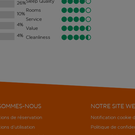
Sleep Quality
26
%
Rooms
10
%
Service
4
%
Value
4
%
Cleanliness
 SOMMES-NOUS
NOTRE SITE W
ions de réservation
Notification cookie
ions d’utilisation
Politique de confiden