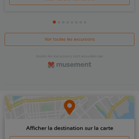
du pain, de l'huile et du vin.Mais il n'y a pas que les saveurs
qui vous attendent, car de la musique en direct et des
danses folkloriques sont aussi au programme. Les plus
petits ne s'ennuieront pas non plus, avec des ateliers en
famille de fabrication de nougat frais, de quoi s'amuser,
apprendre et participer à la fête.
Voir toutes les excursions
toutes les excursions sont assurées par
Afficher la destination sur la carte