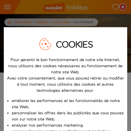
Destinations
Espagne
Costa Calida
Los Alcázares
Vacances à Los Alcázares
COOKIES
7
nuits
dès
p.p.
Afficher les vacances
Pour garantir le bon fonctionnement de notre site Internet,
Les conditions générales s’appliquent
nous utilisons des cookies nécessaires au fonctionnement de
notre site Web.
Avec votre consentement, que vous pouvez retirer ou modifier
Trouvez votre séjour de rêve
à tout moment, nous utilisons des cookies et autres
technologies alternatives pour:
À partir de
améliorer les performances et les fonctionnalités de notre
site Web;
personnaliser les offres dans les publicités que vous pouvez
Commencez à taper pour la saisie automatique. Lorsque les résultats 
Vers
voir sur notre site Web;
analyser nos performances marketing;