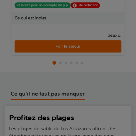
Réservez pour un acompte de p.p.
de réduction
R
le meilleur de ses traditions folkloriques, de son riche patrimoine
gastronomique et de sa culture maritime. Avec son atmosphère
Ce qui est inclus
C
détendue et ses diverses attractions, ce joyau côtier de la mer
Mineure est une destination charmante si vous recherchez le
soleil et une certaine dose d’aventure.
p.p.
dès
Voir le séjour
Ce qu’il ne faut pas manquer
Profitez des plages
Les plages de sable de Los Alcázares offrent des
étendues pittoresques de littoral avec des eaux