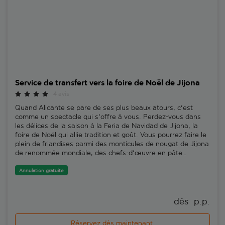
Service de transfert vers la foire de Noël de Jijona
4 avis
Quand Alicante se pare de ses plus beaux atours, c'est
comme un spectacle qui s'offre à vous. Perdez-vous dans
les délices de la saison à la Feria de Navidad de Jijona, la
foire de Noël qui allie tradition et goût. Vous pourrez faire le
plein de friandises parmi des monticules de nougat de Jijona
de renommée mondiale, des chefs-d'œuvre en pâte
d'amande et des confiseries qui scintillent comme des
guirlandes de Noël. Datant du 16ᵉ siècle, le nougat de Jijona
Annulation gratuite
n'a cessé d'adoucir les palais à travers les âges, jusqu'à
devenir la fierté de la ville. Promenez-vous dans un pays de
merveilles sucrées, des nougats classiques durs et mous
dès 
 p.p.
aux torsions plus audacieuses de chocolat et d'infusions de
fruits. Vous y trouverez aussi des produits locaux, tels que
Réservez dès maintenant.