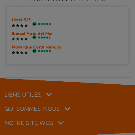
Hotel 525
Ibersol Atrio del Mar
Monarque Costa Narejos
LIENS UTILES
QUI SOMMES-NOUS
NOTRE SITE WEB