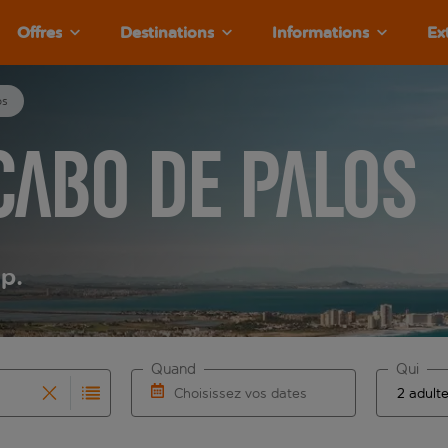
Offres
Destinations
Informations
Ex
os
Cabo de Palos
.p.
Quand
Qui
Choisissez vos dates
que les résultats de saisie automatique sont disponibles pour l
r pour la saisie automatique. Lorsque les résultats de la sais
Choisissez une date de départ et une date 