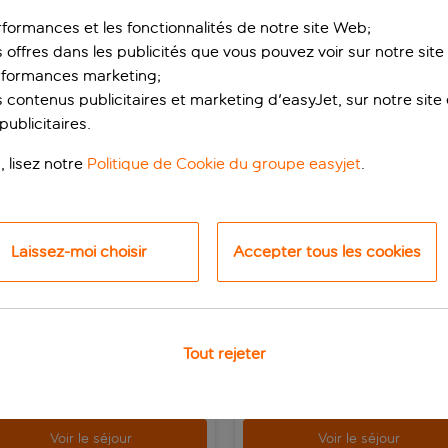
rformances et les fonctionnalités de notre site Web;
1
/
30
s offres dans les publicités que vous pouvez voir sur notre sit
rformances marketing;
 contenus publicitaires et marketing d'easyJet, sur notre site et
ublicitaires.
, lisez notre
Politique de Cookie du groupe easyjet
.
and Hyatt La Manga
Servigroup Galua
ub & Resort
La Manga, Costa Calida, Espagne
anga, Costa Calida, Espagne
1’5
Laissez-moi choisir
Accepter tous les cookies
329 avis
ervez pour un acompte de p.p.
Réservez pour un acompte de p.p.
de réduction
ui est inclus
Tout rejeter
Ce qui est inclus
p.p.
dès
dè
Voir le séjour
Voir le séjour