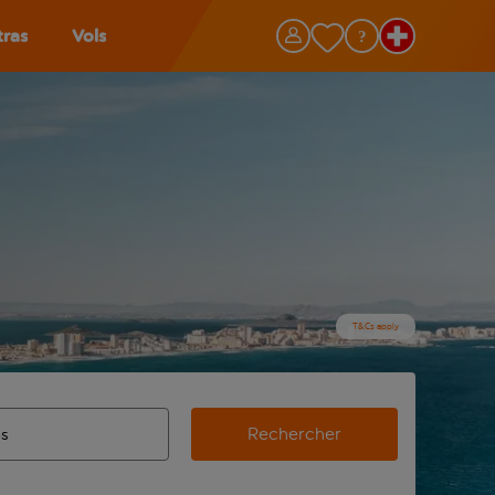
tras
Vols
T&Cs apply
Rechercher
’aéroport d’origine, utilisez la touche de tabulation pour les
ie automatique sont disponibles pour l’aéroport de destination,
de retour.