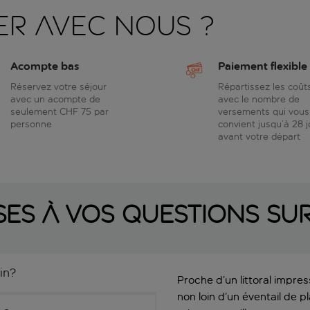
er avec nous ?
Acompte bas
Paiement flexible
Réservez votre séjour
Répartissez les coût
avec un acompte de
avec le nombre de
seulement CHF 75 par
versements qui vous
personne
convient jusqu’à 28 j
avant votre départ
es à vos questions s
in?
Proche d’un littoral impre
non loin d’un éventail de 