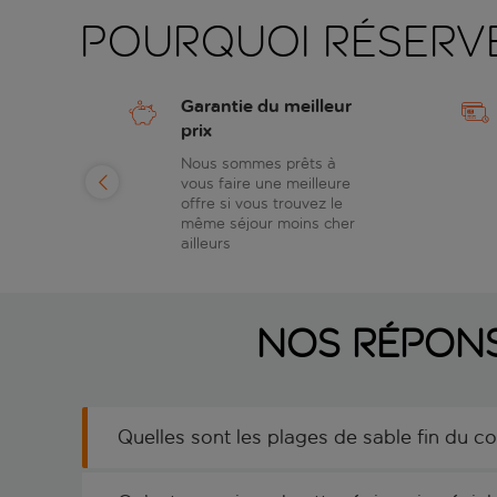
Pourquoi réserv
Garantie du meilleur
prix
spect
Nous sommes prêts à
vous faire une meilleure
offre si vous trouvez le
même séjour moins cher
ailleurs
Nos répons
Quelles sont les plages de sable fin du co