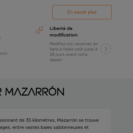
En savoir plus
Liberté de
modification
s
Modifiez vos vacances en
ligne à faible coût jusqu’à
ours
28 jours avant votre
départ
ur Mazarrón
ssionnant de 35 kilomètres, Mazarrón se trouve
plages, entre vastes baies sablonneuses et