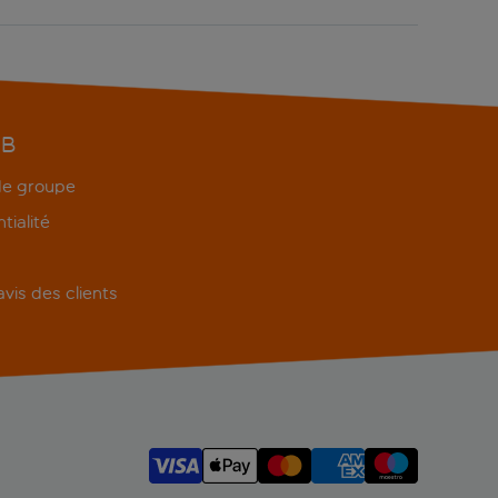
EB
 de groupe
tialité
'avis des clients