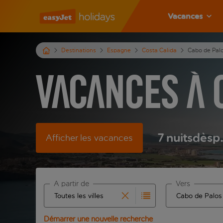
Vacances
Destinations
Espagne
Costa Calida
Cabo de Pal
Vacances à 
7
nuits
dès
p
Afficher les vacances
À partir de
Vers
Commencez à taper pour la saisie automatique. Lors
Commencez à tape
Démarrer une nouvelle recherche