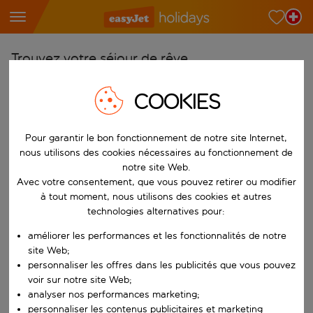
Trouvez votre séjour de rêve
À partir de
COOKIES
Choisissez votre aéroport
Commencez à taper pour la saisie automatique. Lorsque les résultats 
Pour garantir le bon fonctionnement de notre site Internet,
Vers
nous utilisons des cookies nécessaires au fonctionnement de
Choisissez votre destination
notre site Web.
Commencez à taper pour la saisie automatique. Lorsque les résultats 
Avec votre consentement, que vous pouvez retirer ou modifier
Quand
à tout moment, nous utilisons des cookies et autres
Choisissez vos dates
technologies alternatives pour:
Choisissez une date de départ et une date de retour.
Qui
améliorer les performances et les fonctionnalités de notre
site Web;
personnaliser les offres dans les publicités que vous pouvez
voir sur notre site Web;
analyser nos performances marketing;
Rechercher
personnaliser les contenus publicitaires et marketing