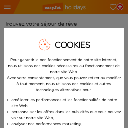
Trouvez votre séjour de rêve
À partir de
COOKIES
Choisissez votre aéroport
Commencez à taper pour la saisie automatique. Lorsque les résultats 
Vers
Pour garantir le bon fonctionnement de notre site Internet,
Choisissez votre destination
nous utilisons des cookies nécessaires au fonctionnement de
notre site Web.
Commencez à taper pour la saisie automatique. Lorsque les résultats 
Quand
Avec votre consentement, que vous pouvez retirer ou modifier
Choisissez vos dates
à tout moment, nous utilisons des cookies et autres
technologies alternatives pour:
Choisissez une date de départ et une date de retour.
Qui
améliorer les performances et les fonctionnalités de notre
site Web;
personnaliser les offres dans les publicités que vous pouvez
voir sur notre site Web;
Rechercher
analyser nos performances marketing;