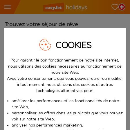
Trouvez votre séjour de rêve
À partir de
COOKIES
Choisissez votre aéroport
Commencez à taper pour la saisie automatique. Lorsque les résultats 
Vers
Pour garantir le bon fonctionnement de notre site Internet,
Choisissez votre destination
nous utilisons des cookies nécessaires au fonctionnement de
notre site Web.
Commencez à taper pour la saisie automatique. Lorsque les résultats 
Quand
Avec votre consentement, que vous pouvez retirer ou modifier
Choisissez vos dates
à tout moment, nous utilisons des cookies et autres
technologies alternatives pour:
Choisissez une date de départ et une date de retour.
Qui
améliorer les performances et les fonctionnalités de notre
site Web;
personnaliser les offres dans les publicités que vous pouvez
voir sur notre site Web;
Rechercher
analyser nos performances marketing;