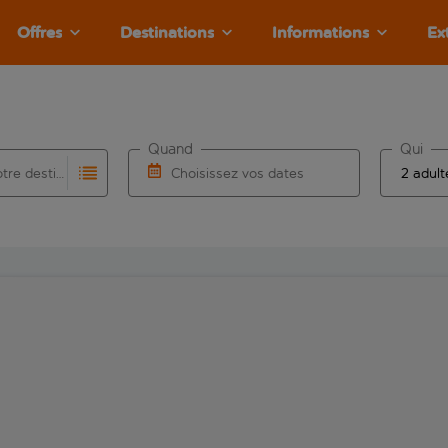
Offres
Destinations
Informations
Ex
Quand
Qui
Choisissez votre destination
Choisissez vos dates
e les résultats de saisie automatique sont disponibles pour l’a
 pour la saisie automatique. Lorsque les résultats de la saisie
Choisissez une date de départ et une date d