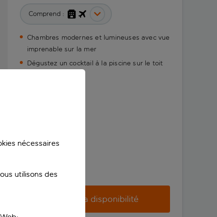
Comprend :
Chambres modernes et lumineuses avec vue
imprenable sur la mer
Dégustez un cocktail à la piscine sur le toit
de l’hôtel
ookies nécessaires
us utilisons des
Vérifier la disponibilité
e Web;