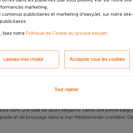
rformances marketing;
 contenus publicitaires et marketing d'easyJet, sur notre site et
ublicitaires.
, lisez notre
Politique de Cookie du groupe easyjet
.
Laissez-moi choisir
Accepter tous les cookies
 MER DANS LE QUARTI
uvrez la Barcelone avant-gardiste dans cet hôtel cool et c
Tout rejeter
derne et un sol en parquet. Le surclassement en chambre su
ndez-vous en lisant un bon livre dans un salon élégant et con
é dans une salle de sport élégante. Faites une petite baignade
ignade et de bronzage dans la mer Méditerranée cristalline. 