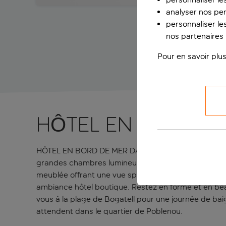
analyser nos pe
personnaliser les
nos partenaires p
Pour en savoir plus
HÔTEL EN BORD DE
HÔTEL EN BORD DE MER DANS LE QUARTIER 22@ - Déco
grandes chambres lumineuses affichent un décor mo
meublée offrant une vue splendide sur la mer. Déte
ambiance hôtel boutique. Restez en forme et en beaut
vous à la plage de Bogatell pour une journée de ba
attendent dans le quartier de Poblenou.