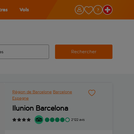
tras
Vols
Rechercher
éroport d’origine, utilisez la touche de tabulation pour les co
 automatique sont disponibles pour l’aéroport de destination, 
e retour.
Région de Barcelone
Barcelone
Espagne
Ilunion Barcelona
2'122 avis