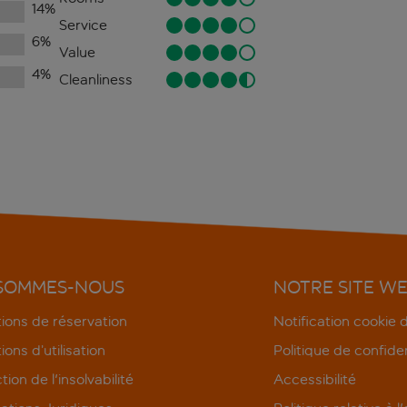
14
%
Service
6
%
Value
4
%
Cleanliness
 SOMMES-NOUS
NOTRE SITE W
ions de réservation
Notification cookie
ions d’utilisation
Politique de confiden
tion de l'insolvabilité
Accessibilité