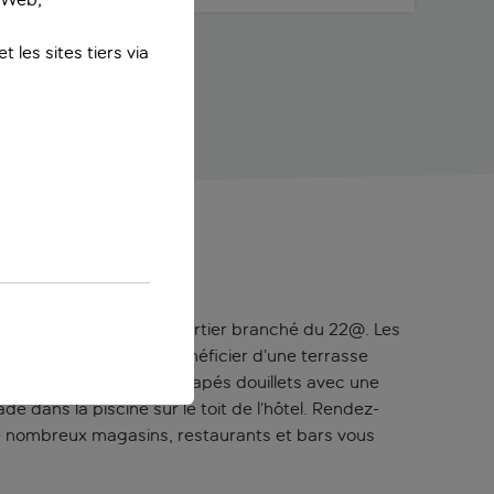
 les sites tiers via
ER 22@
alme situé dans le quartier branché du 22@. Les
périeure permet de bénéficier d’une terrasse
fortable, composé de canapés douillets avec une
 dans la piscine sur le toit de l’hôtel. Rendez-
De nombreux magasins, restaurants et bars vous