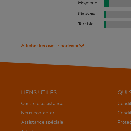
Moyenne
Mauvais
Terrible
Afficher les avis Tripadvisor
LIENS UTILES
QUI
Centre d’assistance
Condit
Nous contacter
Condit
Assistance spéciale
Protec