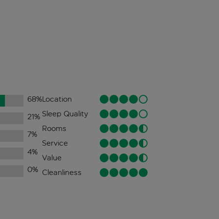
68
%
Location
Sleep Quality
21
%
Rooms
7
%
Service
4
%
Value
0
%
Cleanliness