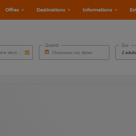
Offres
Destinations
Informations
Ex
Quand
Qui
Choisissez votre destination
Choisissez vos dates
e les résultats de saisie automatique sont disponibles pour l’a
 pour la saisie automatique. Lorsque les résultats de la saisie
Choisissez une date de départ et une date d