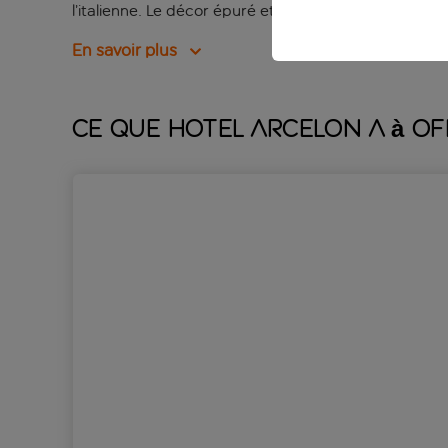
l’italienne. Le décor épuré et minimaliste crée un e
En savoir plus
Ce que Hotel Arcelon a à of