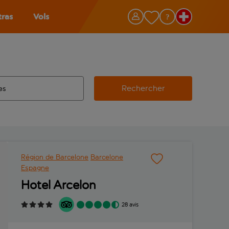
tras
Vols
Rechercher
éroport d’origine, utilisez la touche de tabulation pour les co
 automatique sont disponibles pour l’aéroport de destination, 
e retour.
Région de Barcelone
Barcelone
Espagne
Hotel Arcelon
28 avis