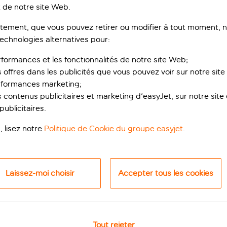
 de notre site Web.
ement, que vous pouvez retirer ou modifier à tout moment, no
technologies alternatives pour:
rformances et les fonctionnalités de notre site Web;
s offres dans les publicités que vous pouvez voir sur notre sit
rformances marketing;
 contenus publicitaires et marketing d'easyJet, sur notre site et
ublicitaires.
étoiles branché
, lisez notre
Politique de Cookie du groupe easyjet
.
t Martí à Barcelone, cet hôtel permet de passer un séjour mod
rivilégié en fait un lieu de séjour idéal pour découvrir le meil
Laissez-moi choisir
Accepter tous les cookies
ccéder facilement à des sites emblématiques tels que la Sagrad
e quartier de Poblenou proposent de nombreux choix en matièr
faitement style et fonctionnalité. L’hôtel propose des chamb
 télévision à écran plat, le wi-fi gratuit, une literie moelleus
Tout rejeter