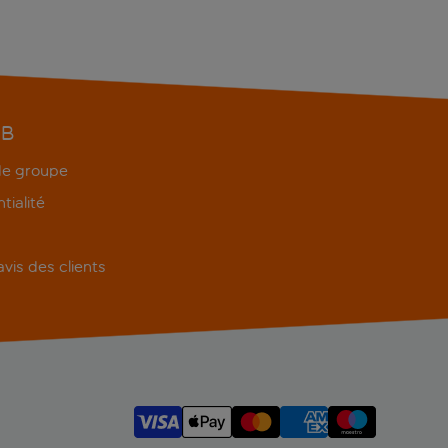
EB
 de groupe
tialité
'avis des clients