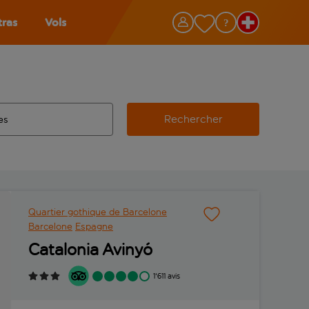
tras
Vols
Rechercher
éroport d’origine, utilisez la touche de tabulation pour les co
 automatique sont disponibles pour l’aéroport de destination, 
e retour.
Quartier gothique de Barcelone
Barcelone
Espagne
Catalonia Avinyó
1'611 avis