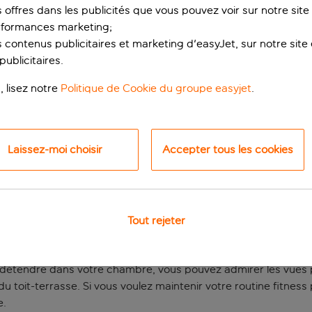
s offres dans les publicités que vous pouvez voir sur notre sit
rformances marketing;
 contenus publicitaires et marketing d'easyJet, sur notre site et
ublicitaires.
, lisez notre
Politique de Cookie du groupe easyjet
.
Laissez-moi choisir
Accepter tous les cookies
 plein cœur du quar
 pied de La Rambla et de la cathédrale de Barcelone, l’hôtel Ca
Tout rejeter
nt dotées d’une TV satellite, d’un minibar et de grandes gra
 détendre dans votre chambre, vous pouvez admirer les vues p
u toit-terrasse. Si vous voulez maintenir votre routine fitness
e.