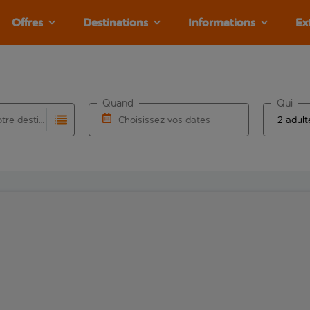
Offres
Destinations
Informations
Ex
Quand
Qui
Choisissez votre destination
Choisissez vos dates
e les résultats de saisie automatique sont disponibles pour l’a
 pour la saisie automatique. Lorsque les résultats de la saisie
Choisissez une date de départ et une date d