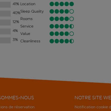
41
%
Location
Sleep Quality
40
%
Rooms
12
%
Service
4
%
Value
3
%
Cleanliness
 SOMMES-NOUS
NOTRE SITE W
ions de réservation
Notification cookie