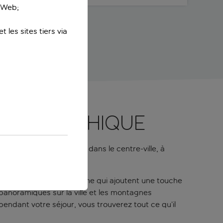
e Web;
 les sites tiers via
tier gothique
talonia Avinyó se situe dans le centre-ville, à
vures murales de Barcelone qui ajoutent une touche
anoramiques sur la ville et les montagnes
 pendant votre séjour, vous trouverez tout ce qu’il