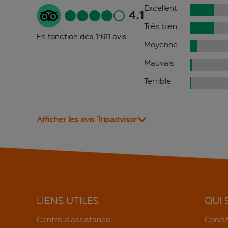
Excellent
4.1
Très bien
En fonction des 1'611 avis
Moyenne
Mauvais
Terrible
Afficher les avis Tripadvisor
LIENS UTILES
QUI
Centre d’assistance
Condit