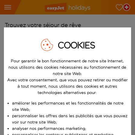
Trouvez votre séjour de rêve
À partir de
COOKIES
Choisissez votre aéroport
Commencez à taper pour la saisie automatique. Lorsque les résultats 
Vers
Pour garantir le bon fonctionnement de notre site Internet,
Choisissez votre destination
nous utilisons des cookies nécessaires au fonctionnement de
notre site Web.
Commencez à taper pour la saisie automatique. Lorsque les résultats 
Avec votre consentement, que vous pouvez retirer ou modifier
Quand
à tout moment, nous utilisons des cookies et autres
Choisissez vos dates
technologies alternatives pour:
Choisissez une date de départ et une date de retour.
Qui
améliorer les performances et les fonctionnalités de notre
site Web;
personnaliser les offres dans les publicités que vous pouvez
voir sur notre site Web;
Rechercher
analyser nos performances marketing;
personnaliser les contenus publicitaires et marketing