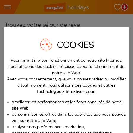
Trouvez votre séjour de rêve
À partir de
COOKIES
Choisissez votre aéroport
Commencez à taper pour la saisie automatique. Lorsque les résultats 
Vers
Pour garantir le bon fonctionnement de notre site Internet,
Choisissez votre destination
nous utilisons des cookies nécessaires au fonctionnement de
notre site Web.
Commencez à taper pour la saisie automatique. Lorsque les résultats 
Quand
Avec votre consentement, que vous pouvez retirer ou modifier
à tout moment, nous utilisons des cookies et autres
Choisissez vos dates
technologies alternatives pour:
Choisissez une date de départ et une date de retour.
Qui
améliorer les performances et les fonctionnalités de notre
site Web;
personnaliser les offres dans les publicités que vous pouvez
voir sur notre site Web;
Rechercher
analyser nos performances marketing;