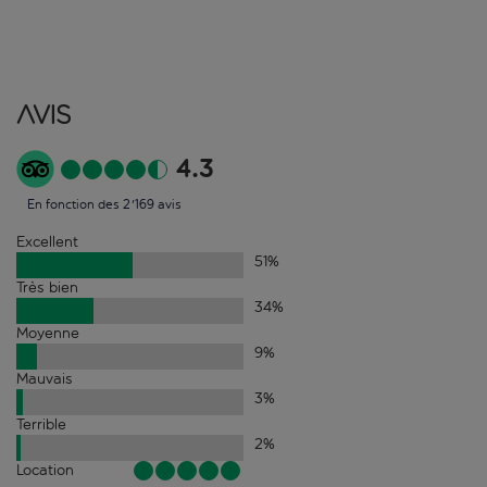
Avis
4.3
En fonction des 2'169 avis
Excellent
51
%
Très bien
34
%
Moyenne
9
%
Mauvais
3
%
Terrible
2
%
Location