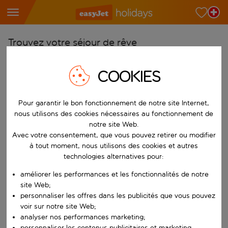
Trouvez votre séjour de rêve
À partir de
COOKIES
Choisissez votre aéroport
Commencez à taper pour la saisie automatique. Lorsque les résultats 
Vers
Pour garantir le bon fonctionnement de notre site Internet,
Choisissez votre destination
nous utilisons des cookies nécessaires au fonctionnement de
notre site Web.
Commencez à taper pour la saisie automatique. Lorsque les résultats 
Avec votre consentement, que vous pouvez retirer ou modifier
Quand
à tout moment, nous utilisons des cookies et autres
Choisissez vos dates
technologies alternatives pour:
Choisissez une date de départ et une date de retour.
Qui
améliorer les performances et les fonctionnalités de notre
site Web;
personnaliser les offres dans les publicités que vous pouvez
voir sur notre site Web;
Rechercher
analyser nos performances marketing;
personnaliser les contenus publicitaires et marketing