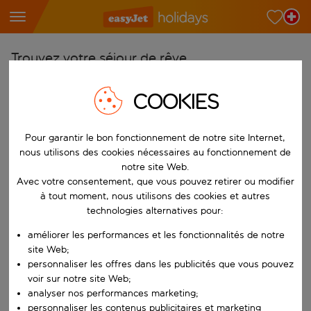
Trouvez votre séjour de rêve
À partir de
COOKIES
Choisissez votre aéroport
Commencez à taper pour la saisie automatique. Lorsque les résultats 
Vers
Pour garantir le bon fonctionnement de notre site Internet,
nous utilisons des cookies nécessaires au fonctionnement de
Choisissez votre destination
notre site Web.
Commencez à taper pour la saisie automatique. Lorsque les résultats 
Avec votre consentement, que vous pouvez retirer ou modifier
Quand
à tout moment, nous utilisons des cookies et autres
Choisissez vos dates
technologies alternatives pour:
Choisissez une date de départ et une date de retour.
Qui
améliorer les performances et les fonctionnalités de notre
site Web;
personnaliser les offres dans les publicités que vous pouvez
voir sur notre site Web;
analyser nos performances marketing;
Rechercher
personnaliser les contenus publicitaires et marketing