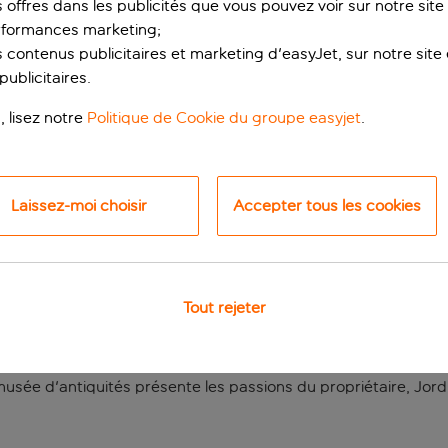
s offres dans les publicités que vous pouvez voir sur notre sit
rformances marketing;
 contenus publicitaires et marketing d'easyJet, sur notre site et
ublicitaires.
, lisez notre
Politique de Cookie du groupe easyjet
.
Laissez-moi choisir
Accepter tous les cookies
les dans un emplacem
otre séjour à Barcelone, voici l’endroit pour vous. Situé dans
Tout rejeter
ation de l'élégance et dispose de tous les équipements et servi
s tons apaisants ainsi que des œuvres d'art originales, des meu
usée d'antiquités présente les passions du propriétaire, Jor