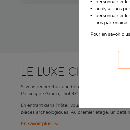
personnaliser le
analyser nos pe
personnaliser les
nos partenaires p
Pour en savoir plus
Le luxe cinq étoi
Si vous recherchez une bonne dose de luxe pendant v
Passeig de Gràcia, l'hôtel Claris & Spa est l'incarn
En entrant dans l'hôtel, vous serez accueilli par de
pièces archéologiques. Au premier étage, un petit m
En savoir plus