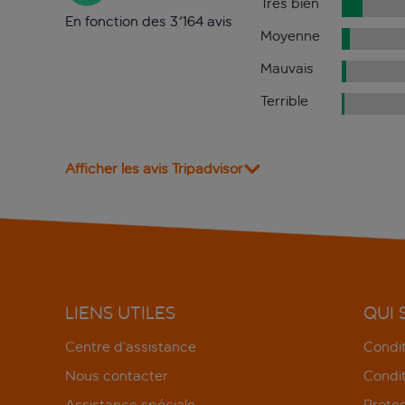
Très bien
En fonction des 3'164 avis
Moyenne
Mauvais
Terrible
Afficher les avis Tripadvisor
LIENS UTILES
QUI
Centre d’assistance
Condit
Nous contacter
Condit
Assistance spéciale
Protec