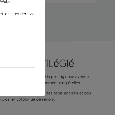
e Web;
 les sites tiers via
ent privilégié
 un ancien palais près de la prestigieuse avenue
ces typiques d'un établissement cinq étoiles.
bles fabriqués à la main, des tapis anciens et des
di Clos, égyptologue de renom.