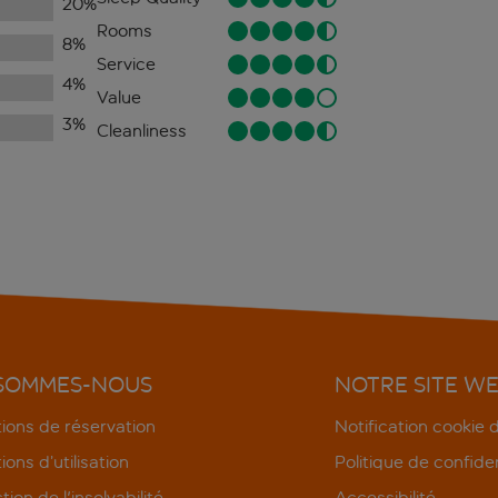
20
%
Rooms
8
%
Service
4
%
Value
3
%
Cleanliness
 SOMMES-NOUS
NOTRE SITE W
ions de réservation
Notification cookie
ions d’utilisation
Politique de confiden
tion de l'insolvabilité
Accessibilité