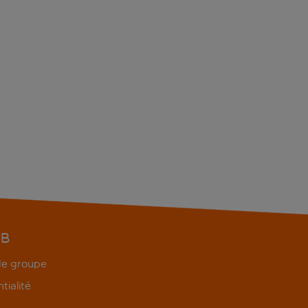
EB
 de groupe
tialité