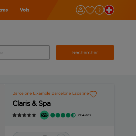
tras
Vols
Rechercher
éroport d’origine, utilisez la touche de tabulation pour les co
 automatique sont disponibles pour l’aéroport de destination, 
e retour.
Barcelone Eixample
Barcelone
Espagne
Claris & Spa
3'164 avis