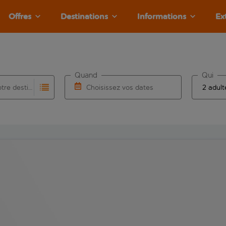
Offres
Destinations
Informations
Ex
Quand
Qui
Choisissez votre destination
Choisissez vos dates
e les résultats de saisie automatique sont disponibles pour l’a
 pour la saisie automatique. Lorsque les résultats de la saisie
Choisissez une date de départ et une date d