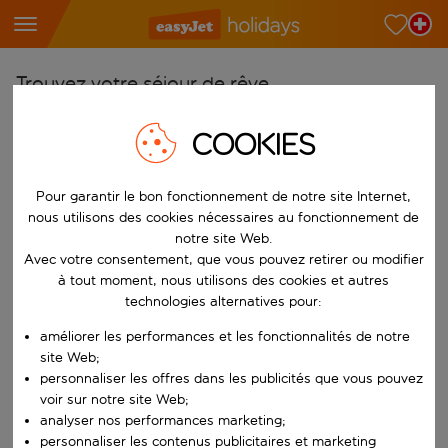
Trouvez votre séjour de rêve
À partir de
COOKIES
Choisissez votre aéroport
Commencez à taper pour la saisie automatique. Lorsque les résultats 
Pour garantir le bon fonctionnement de notre site Internet,
Vers
nous utilisons des cookies nécessaires au fonctionnement de
Choisissez votre destination
notre site Web.
Commencez à taper pour la saisie automatique. Lorsque les résultats 
Avec votre consentement, que vous pouvez retirer ou modifier
Quand
à tout moment, nous utilisons des cookies et autres
Choisissez vos dates
technologies alternatives pour:
Choisissez une date de départ et une date de retour.
Qui
améliorer les performances et les fonctionnalités de notre
site Web;
personnaliser les offres dans les publicités que vous pouvez
voir sur notre site Web;
analyser nos performances marketing;
Rechercher
personnaliser les contenus publicitaires et marketing