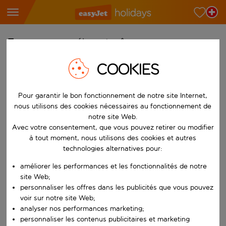
Trouvez votre séjour de rêve
COOKIES
À partir de
Choisissez votre aéroport
Commencez à taper pour la saisie automatique. Lorsque les résultats 
Pour garantir le bon fonctionnement de notre site Internet,
Vers
nous utilisons des cookies nécessaires au fonctionnement de
Choisissez votre destination
notre site Web.
Avec votre consentement, que vous pouvez retirer ou modifier
Commencez à taper pour la saisie automatique. Lorsque les résultats 
Quand
à tout moment, nous utilisons des cookies et autres
Choisissez vos dates
technologies alternatives pour:
Choisissez une date de départ et une date de retour.
améliorer les performances et les fonctionnalités de notre
Qui
site Web;
personnaliser les offres dans les publicités que vous pouvez
voir sur notre site Web;
analyser nos performances marketing;
Rechercher
personnaliser les contenus publicitaires et marketing