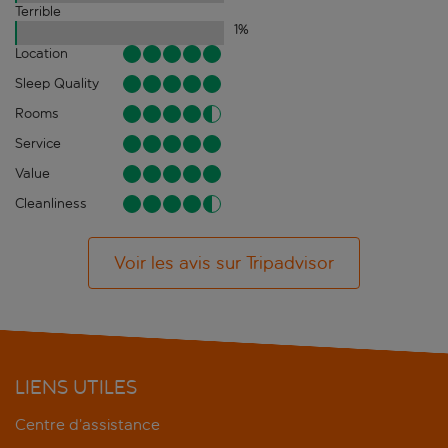
Terrible
1
%
Location
Sleep Quality
Rooms
Service
Value
Cleanliness
Voir les avis sur Tripadvisor
LIENS UTILES
Centre d’assistance