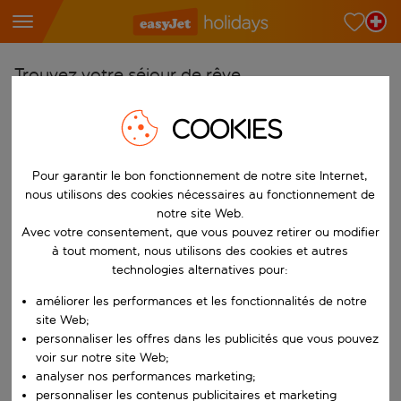
Trouvez votre séjour de rêve
À partir de
COOKIES
Choisissez votre aéroport
Commencez à taper pour la saisie automatique. Lorsque les résultats 
Pour garantir le bon fonctionnement de notre site Internet,
Vers
nous utilisons des cookies nécessaires au fonctionnement de
Choisissez votre destination
notre site Web.
Commencez à taper pour la saisie automatique. Lorsque les résultats 
Avec votre consentement, que vous pouvez retirer ou modifier
Quand
à tout moment, nous utilisons des cookies et autres
Choisissez vos dates
technologies alternatives pour:
Choisissez une date de départ et une date de retour.
Qui
améliorer les performances et les fonctionnalités de notre
site Web;
personnaliser les offres dans les publicités que vous pouvez
voir sur notre site Web;
analyser nos performances marketing;
Rechercher
personnaliser les contenus publicitaires et marketing