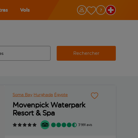
tras
Vols
Rechercher
éroport d’origine, utilisez la touche de tabulation pour les co
 automatique sont disponibles pour l’aéroport de destination, 
e retour.
Soma Bay
Hurghada
Égypte
Movenpick Waterpark
Resort & Spa
3'991 avis