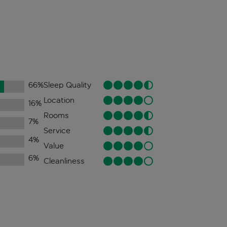
66
%
Sleep Quality
Location
16
%
Rooms
7
%
Service
4
%
Value
6
%
Cleanliness