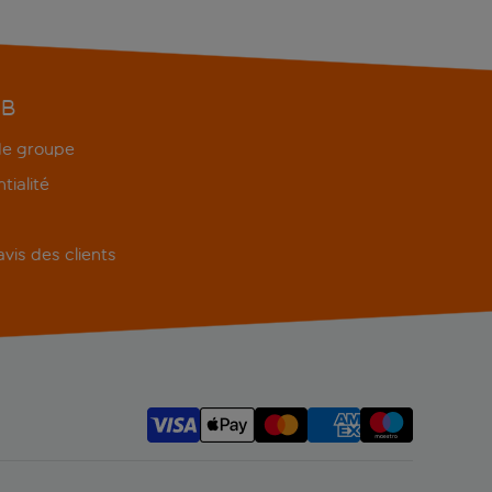
EB
 de groupe
tialité
'avis des clients