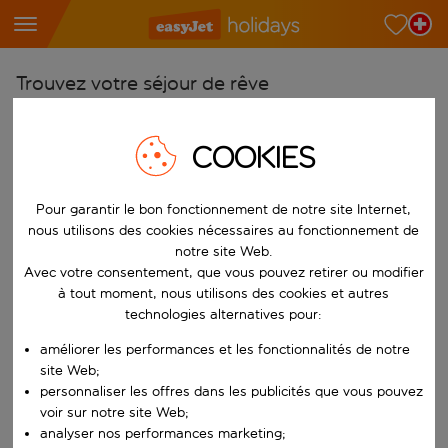
Trouvez votre séjour de rêve
À partir de
COOKIES
Choisissez votre aéroport
Commencez à taper pour la saisie automatique. Lorsque les résultats 
Vers
Pour garantir le bon fonctionnement de notre site Internet,
Choisissez votre destination
nous utilisons des cookies nécessaires au fonctionnement de
notre site Web.
Commencez à taper pour la saisie automatique. Lorsque les résultats 
Quand
Avec votre consentement, que vous pouvez retirer ou modifier
Choisissez vos dates
à tout moment, nous utilisons des cookies et autres
technologies alternatives pour:
Choisissez une date de départ et une date de retour.
Qui
améliorer les performances et les fonctionnalités de notre
site Web;
personnaliser les offres dans les publicités que vous pouvez
voir sur notre site Web;
Rechercher
analyser nos performances marketing;