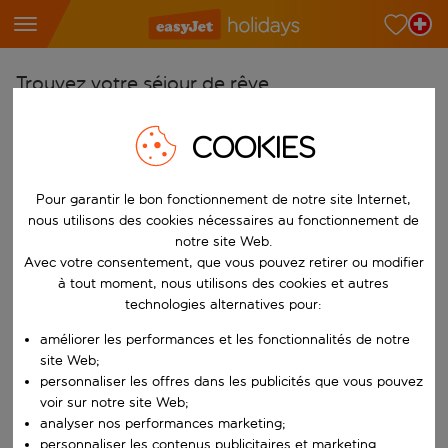
Trouvez votre séjour de rêve
À partir de
COOKIES
Choisissez votre aéroport
Commencez à taper pour la saisie automatique. Lorsque les résultats 
Vers
Pour garantir le bon fonctionnement de notre site Internet,
nous utilisons des cookies nécessaires au fonctionnement de
Choisissez votre destination
notre site Web.
Commencez à taper pour la saisie automatique. Lorsque les résultats 
Avec votre consentement, que vous pouvez retirer ou modifier
Quand
à tout moment, nous utilisons des cookies et autres
Choisissez vos dates
technologies alternatives pour:
Choisissez une date de départ et une date de retour.
Qui
améliorer les performances et les fonctionnalités de notre
site Web;
personnaliser les offres dans les publicités que vous pouvez
voir sur notre site Web;
analyser nos performances marketing;
Rechercher
personnaliser les contenus publicitaires et marketing