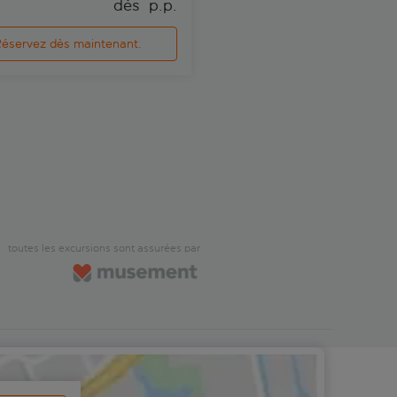
dès 
 p.p.
dè
éservez dès maintenant.
Réservez dès maintenan
toutes les excursions sont assurées par