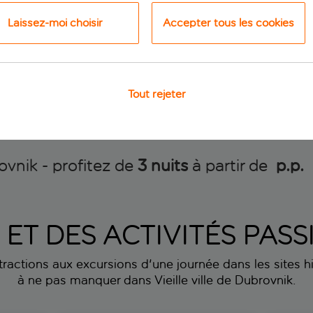
Laissez-moi choisir
Accepter tous les cookies
p.p.
dès
dè
Voir le séjour
Voir le séjour
Tout rejeter
rovnik - profitez de
3 nuits
à partir de
 p.p.
S ET DES ACTIVITÉS PA
ttractions aux excursions d'une journée dans les sites his
à ne pas manquer dans Vieille ville de Dubrovnik.