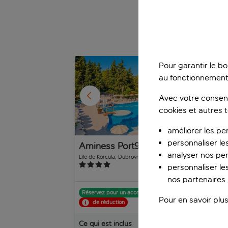
tous les angles.
Des vac
1
/
21
Pour garantir le b
au fonctionnement
Avec votre consent
cookies et autres 
améliorer les pe
personnaliser le
Aminess Port9 Residence
Su
analyser nos pe
Va
L’île de Korcula, Dubrovnik, Croatie
Babin
516 avis
personnaliser les
nos partenaires p
Réservez pour un acompte de p.p.
Rés
Pour en savoir plus
de réduction
Ce qui est inclus
Ce q