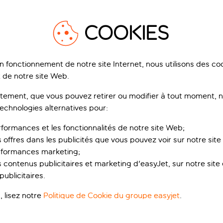
ances qui pourraient vou
COOKIES
1
/
29
1
on fonctionnement de notre site Internet, nous utilisons des c
 de notre site Web.
ement, que vous pouvez retirer ou modifier à tout moment, no
technologies alternatives pour:
rformances et les fonctionnalités de notre site Web;
s offres dans les publicités que vous pouvez voir sur notre sit
nny Dubrovnik By
Hilton Imperial
rformances marketing;
lamar
Dubrovnik, Dubrovnik, Croatie
 Kuk, Dubrovnik, Croatie
4’41
 contenus publicitaires et marketing d'easyJet, sur notre site et
1’558 avis
ublicitaires.
Ce qui est inclus
ervez pour un acompte de p.p.
, lisez notre
Politique de Cookie du groupe easyjet
.
de réduction
ui est inclus