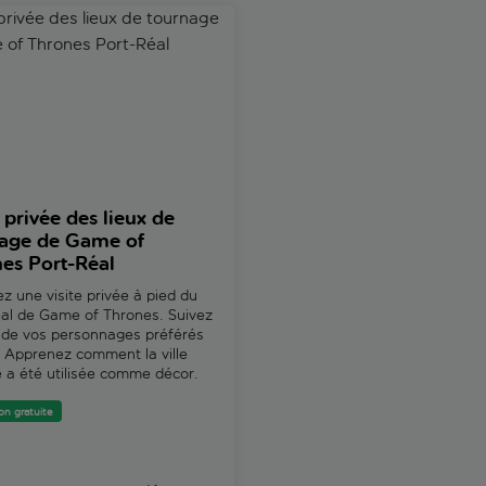
 Dubrovnik
rivée des lieux de tournage de Game of Thrones Port-Réal
Croisière d'une journée dans l
e privée des lieux de
Croisière d'une journé
age de Game of
les îles Elafiti au dépar
es Port-Réal
Dubrovnik
8 avis
z une visite privée à pied du
al de Game of Thrones. Suivez
Réservez cette croisière d'une
 de vos personnages préférés
complète au départ de Dubrov
 Apprenez comment la ville
Profitez d'une journée de dét
ée a été utilisée comme décor.
pour faire le tour des îles de K
Lopud et Šipan. Faites le plein
repas le midi traditionnel à bo
on gratuite
bateau en bois classique et n
dans la mer Adriatique.
Annulation gratuite