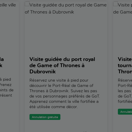
le ville de Dubrovnik
Visite guidée du port royal de Game of Thrones à
Visite p
la
Visite guidée du port royal
Visit
k
de Game of Thrones à
tourn
Dubrovnik
Thron
à pied
Réservez une visite à pied pour
Réserve
 Prenez
découvrir le Port-Réal de Game of
Port-Ré
oints de
Thrones à Dubrovnik. Suivez les pas
les pas
présent
de vos personnages préférés de GoT.
de GoT.
Apprenez comment la ville fortifiée a
fortifi
été utilisée comme décor.
Annulati
Annulation gratuite