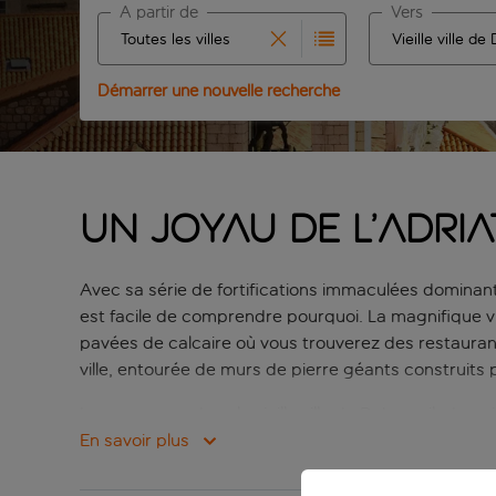
À partir de
Vers
Commencez à taper pour la saisie automatique. Lors
Commencez à tape
Démarrer une nouvelle recherche
Un joyau de l’Adria
Avec sa série de fortifications immaculées dominant l’
est facile de comprendre pourquoi. La magnifique v
pavées de calcaire où vous trouverez des restaurant
ville, entourée de murs de pierre géants construits
Les vacances dans la vieille ville de Dubrovnik devr
excellent moyen de se repérer. À l’intérieur, il y 
En savoir plus
rouge de King’s Landing dans Game of Thrones. Si vo
vue différente sur les bâtiments aux toits rouges de 