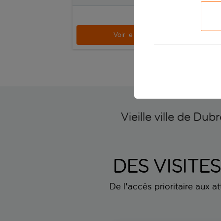
p.p.
dès
Voir le séjour
Vieille ville de Dub
DES VISITE
De l'accès prioritaire aux a