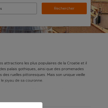
Rechercher
’aéroport d’origine, utilisez la touche de tabulation pour les
ie automatique sont disponibles pour l’aéroport de destination,
de retour.
s attractions les plus populaires de la Croatie et il
 des palais gothiques, ainsi que des promenades
des ruelles pittoresques. Mais son unique vieille
 le joyau de sa couronne.
de par la Porte de Pile. Marcher sur les murs est un
vrijenac, désormais célèbre sous le nom de donjon
k autour des murs. Ou pourquoi ne pas profiter d’une
ille ville de Dubrovnik sont impressionnantes sous