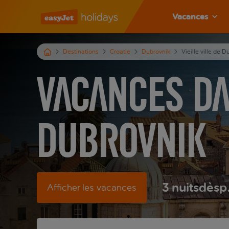
Vacances
Destinations
Croatie
Dubrovnik
Vieille ville de 
Vacances dan
Dubrovnik
3
nuits
dès
p
Afficher les vacances