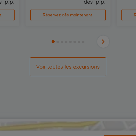
s 
 p.p.
dès 
 p.p.
t.
Réservez dès maintenant.
R
Voir toutes les excursions