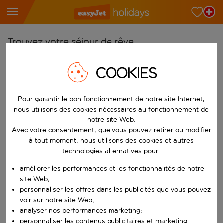
Trouvez votre séjour de rêve
À partir de
COOKIES
Choisissez votre aéroport
Commencez à taper pour la saisie automatique. Lorsque les résultats 
Vers
Pour garantir le bon fonctionnement de notre site Internet,
nous utilisons des cookies nécessaires au fonctionnement de
Choisissez votre destination
notre site Web.
Commencez à taper pour la saisie automatique. Lorsque les résultats 
Avec votre consentement, que vous pouvez retirer ou modifier
Quand
à tout moment, nous utilisons des cookies et autres
Choisissez vos dates
technologies alternatives pour:
Choisissez une date de départ et une date de retour.
Qui
améliorer les performances et les fonctionnalités de notre
site Web;
personnaliser les offres dans les publicités que vous pouvez
voir sur notre site Web;
analyser nos performances marketing;
Rechercher
personnaliser les contenus publicitaires et marketing