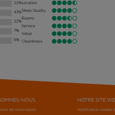
22
%
Location
Sleep Quality
43
%
Rooms
22
%
Service
7
%
Value
6
%
Cleanliness
 SOMMES-NOUS
NOTRE SITE W
ions de réservation
Notification cookie