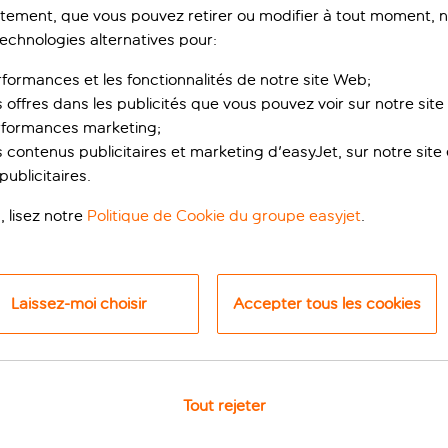
ement, que vous pouvez retirer ou modifier à tout moment, no
technologies alternatives pour:
rformances et les fonctionnalités de notre site Web;
s offres dans les publicités que vous pouvez voir sur notre sit
rformances marketing;
 contenus publicitaires et marketing d'easyJet, sur notre site et
ublicitaires.
, lisez notre
Politique de Cookie du groupe easyjet
.
u cœur de Bruxelles
ique est fait pour vous. Niché au centre de Bruxelles, il est e
Laissez-moi choisir
Accepter tous les cookies
lématiques : la Grand-Place protégée par L’UNESCO et l’uniqu
s confortables de l’hôtel invitent à la détente. Modernes et 
 élégante salle de bains en marbre.
Tout rejeter
ternationaux délicieux et des repas à la carte le soir. Savourez