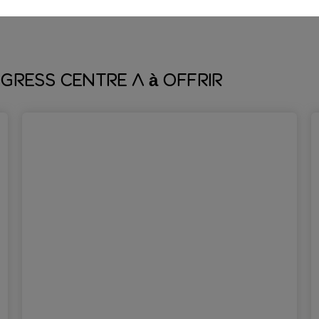
piano-bar élégant. Grâce à son emplacement, l’hôtel est juste
gress Centre a à offrir