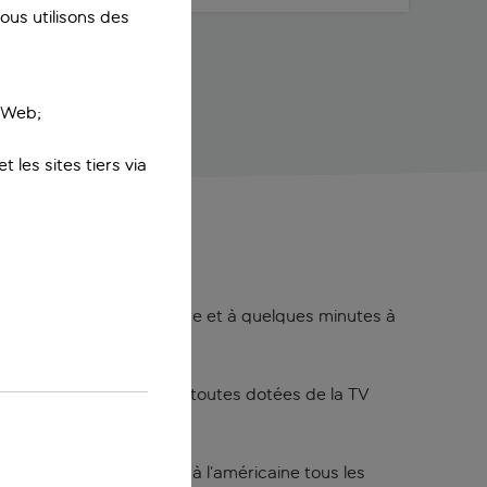
us utilisons des
e Web;
 les sites tiers via
ntouré de siècles d’histoire et à quelques minutes à
e Manneken Pis.
sophistiquées, elles sont toutes dotées de la TV
 un buffet petit-déjeuner à l’américaine tous les