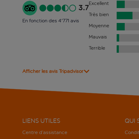
Excellent
3.7
Très bien
En fonction des 4'771 avis
Moyenne
Mauvais
Terrible
Afficher les avis Tripadvisor
LIENS UTILES
QUI
Centre d’assistance
Condit