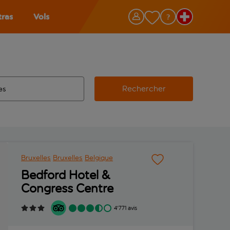
tras
Vols
Rechercher
éroport d’origine, utilisez la touche de tabulation pour les co
 automatique sont disponibles pour l’aéroport de destination, 
e retour.
Bruxelles
Bruxelles
Belgique
Bedford Hotel &
Congress Centre
4'771 avis