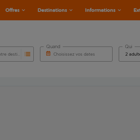
Offres
Destinations
Informations
Ex
Quand
Qui
Choisissez votre destination
Choisissez vos dates
e les résultats de saisie automatique sont disponibles pour l’a
 pour la saisie automatique. Lorsque les résultats de la saisie
Choisissez une date de départ et une date d