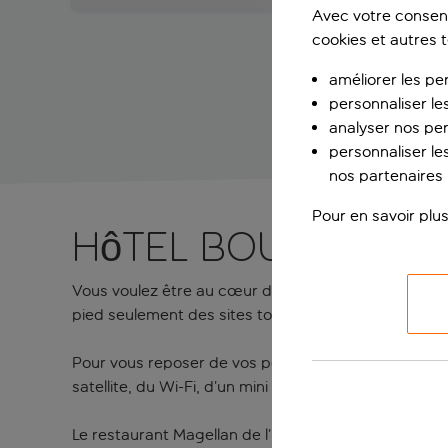
Avec votre consent
cookies et autres 
améliorer les pe
personnaliser le
analyser nos pe
personnaliser les
nos partenaires p
Pour en savoir plus
Hôtel boutique a
Vous voulez être au cœur de l’action ? Cet hôtel bout
pied seulement des sites touristiques les plus emb
Pour vous reposer de vos pérégrinations, les chambre
satellite, du Wi-Fi, d’un mini réfrigérateur et d’une
Le restaurant Magellan de l’hôtel sert des buffets in