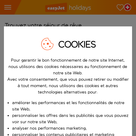
Trouvez votre séjour de rêve
À partir de
COOKIES
Choisissez votre aéroport
Commencez à taper pour la saisie automatique. Lorsque les résultats 
Vers
Pour garantir le bon fonctionnement de notre site Internet,
nous utilisons des cookies nécessaires au fonctionnement de
Choisissez votre destination
notre site Web.
Commencez à taper pour la saisie automatique. Lorsque les résultats 
Avec votre consentement, que vous pouvez retirer ou modifier
Quand
à tout moment, nous utilisons des cookies et autres
Choisissez vos dates
technologies alternatives pour:
Choisissez une date de départ et une date de retour.
Qui
améliorer les performances et les fonctionnalités de notre
site Web;
personnaliser les offres dans les publicités que vous pouvez
voir sur notre site Web;
analyser nos performances marketing;
Rechercher
personnaliser les contenus publicitaires et marketing